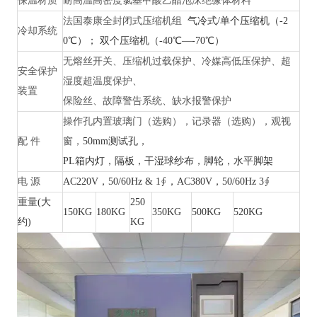
保温材质
耐高温高密度氯基甲酸乙醋泡沫绝缘体材料
法国泰康全封闭式压缩机组
气冷式/单个压缩机（-2
冷却系统
0℃）； 双个压缩机（-40℃—-70℃）
无熔丝开关、压缩机过载保护、冷媒高低压保护、超
安全保护
湿度超温度保护、
装置
保险丝、故障警告系统、缺水报警保护
操作孔内置玻璃门（选购），记录器（选购），观视
配
件
窗，
50mm测试孔，
PL箱内灯，隔板，干湿球纱布，脚轮，水平脚架
电
源
AC220V，50/60Hz & 1∮，AC380V，50/60Hz 3∮
重量
(大
250
150KG
180KG
350KG
500KG
520KG
约)
KG