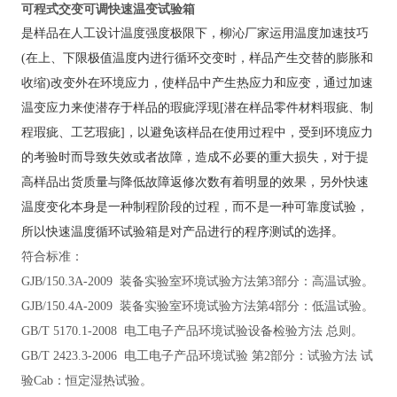
可程式交变可调快速温变试验箱
是样品在人工设计
温度强度极限下，柳沁厂家运用温度加速技巧
(在上、下限极值温度内进行循环交变时，样品产生交替的膨胀和
收缩)改变外在环境应力，使样品中产生热应力和应变，通过加速
温变应力来使潜存于样品的瑕疵浮现[潜在样品零件材料瑕疵、制
程瑕疵、工艺瑕疵]，以避免该样品在使用过程中，受到环境应力
的考验时而导致失效或者故障，造成不必要的重大损失，对于提
高样品出货质量与降低故障返修次数有着明显的效果，另外快速
温度变化本身是一种制程阶段的过程，而不是一种可靠度试验，
所以快速温度循环试验箱是对产品进行的程序测试的选择。
符合标准：
GJB/150.3A-2009 装备实验室环境试验方法第3部分：高温试验
。
GJB/150.4A-2009 装备实验室环境试验方法第4部分：低温试验
。
GB/T 5170.1-2008 电工电子产品环境试验设备检验方法 总则
。
GB/T 2423.3-2006 电工电子产品环境试验 第2部分：试验方法 试
验Cab：恒定湿热试验
。