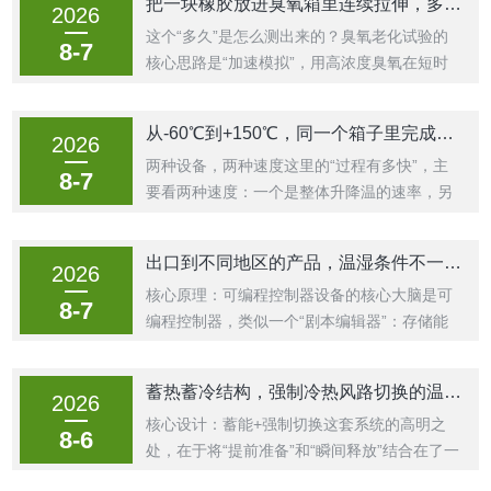
把一块橡胶放进臭氧箱里连续拉伸，多久会出现裂纹？
2026
热胀冷缩，像呼吸一样将外部潮湿空气吸入。
这个“多久”是怎么测出来的？臭氧老化试验的
水汽在内部遇冷凝结成露水，可能导致高...
8-7
核心思路是“加速模拟”，用高浓度臭氧在短时
间内复现橡胶在自然环境中需要数月甚至数年
才会发生的老化现象。具体到这个动态拉伸测
从-60℃到+150℃，同一个箱子里完成，过程有多快？
2026
试，关键点如下：模拟真实受力状态：与静态
两种设备，两种速度这里的“过程有多快”，主
拉伸不同，动态拉伸是指橡胶在臭氧环境...
8-7
要看两种速度：一个是整体升降温的速率，另
一个是温度区间切换的速度。如果是指整体升
降温的速度：这取决于你选择的快速温变试验
出口到不同地区的产品，温湿条件不一样？换套程序就行
2026
箱。这类设备的温变速率通常在5℃/min到
核心原理：可编程控制器设备的核心大脑是可
25℃/min之间可选。按照这个速率...
8-7
编程控制器，类似一个“剧本编辑器”：存储能
力：可以像存储不同剧本一样，预先编辑并存
储多套温湿度循环程序。常见的控制器可以存
蓄热蓄冷结构，强制冷热风路切换的温度冲击测试设备
2026
储几十组甚至上百组程序，每组程序又可包含
核心设计：蓄能+强制切换这套系统的高明之
几十个步段。一键调用：当需要模拟某地区...
8-6
处，在于将“提前准备”和“瞬间释放”结合在了一
起。两个独立的“能量仓库”：设备内部设有独