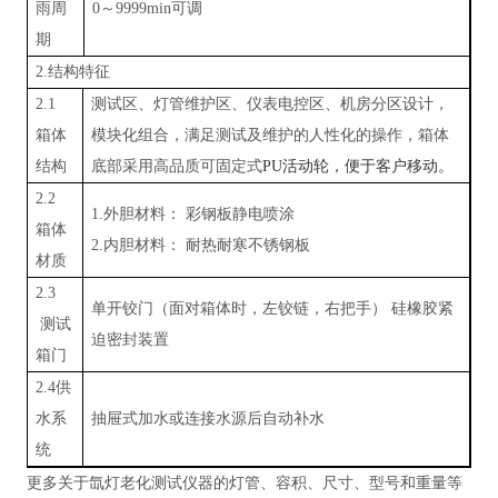
雨周
0～9999min可调
期
2.结构特征
2.1
测试区、灯管维护区、仪表电控区、机房分区设计，
箱体
模块化组合，满足测试及维护的人性化的操作，箱体
结构
底部采用高品质可固定式
PU活动轮，便于客户移动。
2.2
1.外胆材料： 彩钢板静电喷涂
箱体
2.内胆材料： 耐热耐寒不锈钢板
材质
2.3
单开铰门（面对箱体时，左铰链，右把手）
硅橡胶紧
测试
迫密封装置
箱门
2.4供
水系
抽屉式加水或连接水源后自动补水
统
更多关于氙灯老化测试仪器的灯管、容积、尺寸、型号和重量等