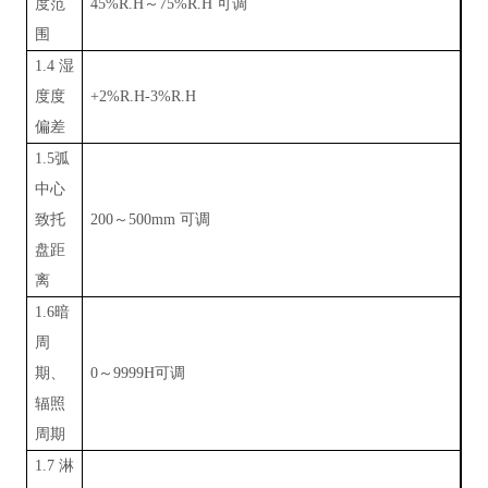
度范
45%R.H～75%R.H 可调
围
1.4 湿
度度
+2%R.H-3%R.H
偏差
1.5弧
中心
致托
200～500mm 可调
盘距
离
1.6暗
周
期、
0～9999H可调
辐照
周期
1.7 淋