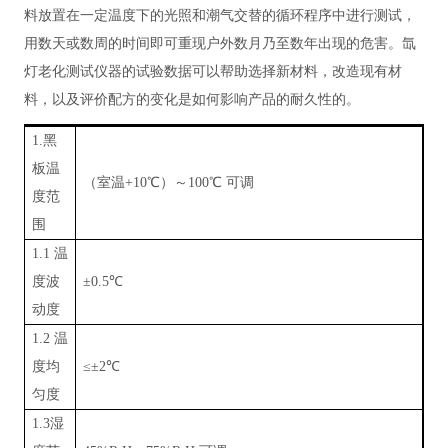
料放置在一定温度下的光照和潮气交替的循环程序中进行测试，
用数天或数周的时间即可重现户外数月乃至数年出现的危害。氙
灯老化测试仪器的试验数据可以帮助选择新材料，改造现有材
料，以及评价配方的变化是如何影响产品的耐久性的。
1.黑
板温
（室温
+10℃）～100℃ 可调
度范
围
1.1 温
度波
±0.5℃
动度
1.2 温
度均
≤±2℃
匀度
1.3湿