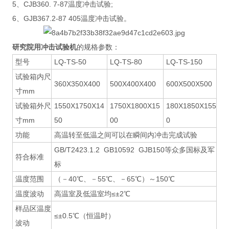
5、CJB360. 7-87温度冲击试验;
6、GJB367.2-87 405温度冲击试验。
研究院用冲击试验机
的规格参数：
型号
LQ-TS-50
LQ-TS-80
LQ-TS-150
试验箱内尺
360X350X400
500X400X400
600X500X500
寸mm
试验箱外尺
1550X1750X14
1750X1800X15
180X1850X155
寸mm
50
00
0
功能
高温转至低温之间可以在瞬间内冲击完成试验
GB/T2423.1.2 GB10592 GJB150等众多国标及军
符合标准
标
温度范围
（－40℃、－55℃、－65℃）～150℃
温度波动
高温室及低温室均≤±2℃
样品区温度
≤±0.5℃（恒温时）
波动