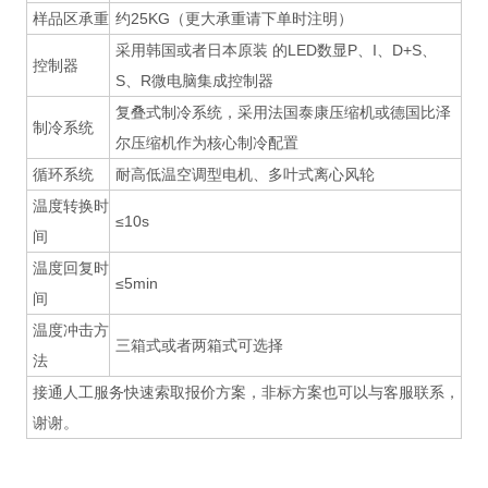
样品区承重
约25KG（更大承重请下单时注明）
采用韩国或者日本原装 的LED数显P、I、D+S、
控制器
S、R微电脑集成控制器
复叠式制冷系统，采用法国泰康压缩机或德国比泽
制冷系统
尔压缩机作为核心制冷配置
循环系统
耐高低温空调型电机、多叶式离心风轮
温度转换时
≤10s
间
温度回复时
≤5min
间
温度冲击方
三箱式或者两箱式可选择
法
接通人工服务快速索取报价方案，非标方案也可以与客服联系，
谢谢。