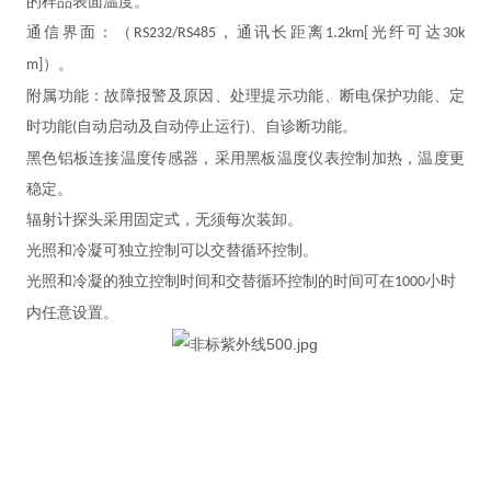
的样品表面温度。
通信界面：（
，通讯长距离
光纤可达
RS232/RS485
1.2km[
30k
）。
m]
附属功能：故障报警及原因、处理提示功能、断电保护功能、定
时功能
自动启动及自动停止运行
、自诊断功能。
(
)
黑色铝板连接温度传感器，采用黑板温度仪表控制加热，温度更
稳定。
辐射计探头采用固定式，无须每次装卸。
光照和冷凝可独立控制可以交替循环控制。
光照和冷凝的独立控制时间和交替循环控制的时间可在
小时
1000
内任意设置。