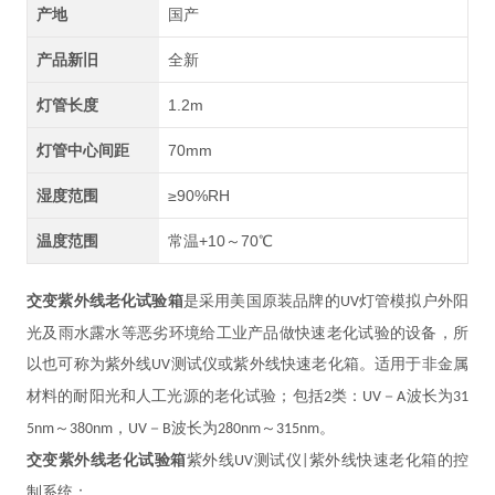
产地
国产
产品新旧
全新
灯管长度
1.2m
灯管中心间距
70mm
湿度范围
≥90%RH
温度范围
常温+10～70℃
交变紫外线老化试验箱
是采用美国原装品牌的
灯管模拟户外阳
UV
光及雨水露水等恶劣环境给工业产品做快速老化试验的设备，所
以也可称为紫外线
测试仪或紫外线快速老化箱。适用于非金属
UV
材料的耐阳光和人工光源的老化试验；包括
类：
－
波长为
2
UV
A
31
～
，
－
波长为
～
。
5nm
380nm
UV
B
280nm
315nm
交变紫外线老化试验箱
紫外线
测试仪
紫外线快速老化箱的控
UV
|
制系统：