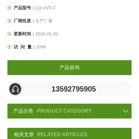
UV－B波长为280nm～315nm。
产品型号：
LQ-UV3-C
厂商性质：
生产厂家
更新时间：
2026-01-02
访 问 量：
1098
产品咨询
13592795905
产品分类
PRODUCT CATEGORY
相关文章
RELATED ARTICLES