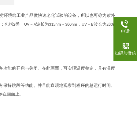
劣环境给工业产品做快速老化试验的设备，所以也可称为紫外
验；包括
类：
－
波长为
～
，
－
波长为
2
UV
A
315nm
380nm
UV
B
280n
电话
扫码加微信
各功能的开启与关闭。在此画面，可实现温度整定，具有温度
有保持跳段等功能。并且能直观地观察到程序的总运行时间、
示在画面上。