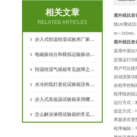
相关文章
紫外线抗老
RELATED ARTICLES
线
测试仪
UV
～
m
315nm
步入式恒温恒湿试验房厂家的选购指南
紫外线抗老
采用中国台
电磁振动台和模拟运输振动台的区别
定值运行功
用户可以使
恒温恒湿气候箱常见故障之处理方法
自动演算功
水冷的氙灯老化试验箱没有配冷水机可以用吗？
在程序控制
程序段的段
步入式高低温试验箱采用哪样离心风机
运行方式：
设定方式：
怎么解决淋雨试验箱的常见问题
界面语言类
程序编辑：