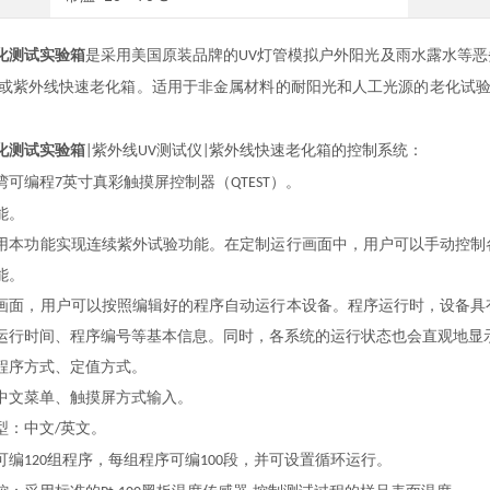
化测试实验箱
是采用美国原装品牌的
灯管模拟户外阳光及雨水露水等恶
UV
或紫外线快速老化箱。适用于非金属材料的耐阳光和人工光源的老化试
。
化测试实验箱
紫外线
测试仪
紫外线快速老化箱的控制系统：
|
UV
|
湾可编程
英寸真彩触摸屏控制器（
）。
7
QTEST
能。
用本功能实现连续紫外试验功能。在定制运行画面中，用户可以手动控制
能。
画面，用户可以按照编辑好的程序自动运行本设备。程序运行时，设备具
运行时间、程序编号等基本信息。同时，各系统的运行状态也会直观地显
程序方式、定值方式。
中文菜单、触摸屏方式输入。
型：中文
英文。
/
可编
组程序，每组程序可编
段，并可设置循环运行。
120
100