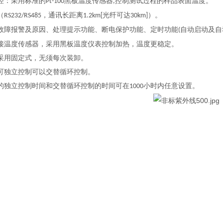
控：采用标准的
黑板温度传感器
控制测试过程的样品表面温度。
Pt-100
,
（
，通讯长距离
光纤可达
）。
RS232/RS485
1.2km[
30km]
故障报警及原因、处理提示功能、断电保护功能、定时功能
自动启动及自
(
接温度传感器，采用黑板温度仪表控制加热，温度更稳定。
采用固定式，无须每次装卸。
可独立控制可以交替循环控制。
的独立控制时间和交替循环控制的时间可在
小时内任意设置。
1000