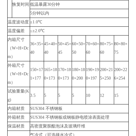
恢复时间
低温暴露
30分钟
5分钟以内
温度波动度
±1.0℃
温度偏差
≤±2.0℃
内箱尺寸
36×35×
45×40×
50×45×
60×50×
70×60×
80×75×
80×80×
（
W×H×Dc
40
40
45
50
60
60
75
m）
外箱尺寸
150×17
165×18
170×18
180×18
190×19
200×21
200×22
（
W×H×Dc
1×177
0×173
0×173
0×200
0×197
5×250
6×254
m）
试验重量
(K
3.5
5
5
5
10
12
15
g)
内箱材质
SUS304 不锈钢板
外箱材质
SUS304 不锈钢板或钢板静电喷涂表面处理
保温材质
高密度聚胺酯泡沫及玻璃纤维
气冷式（可选择水冷式）