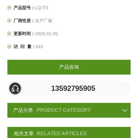
冷热冲击试验箱厂家柳沁科技所有试验设备严格按照设备
产品型号：
LQ-TS
对应的标准、行业标准制造各类环境试验设备，实现的质
厂商性质：
生产厂家
量，中国化的价格。柳沁拥有一个从境试验设备研发的科
研机构，具备
更新时间：
2026-01-05
访 问 量：
416
产品咨询
13592795905
产品分类
PRODUCT CATEGORY
相关文章
RELATED ARTICLES