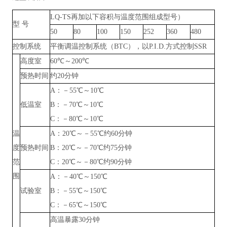
LQ-TS再加以下容积与温度范围组成型号）
型
号
50
80
100
150
252
360
480
控制系统
平衡调温控制系统（
BTC），以P.I.D.方式控制SSR
高度室
60℃～200℃
预热时间
约
20分钟
A：－55℃～10℃
低温室
B：－70℃～10℃
C：－80℃～10℃
温
A：20℃～－55℃约60分钟
度
预热时间
B：20℃～－70℃约75分钟
范
C：20℃～－80℃约90分钟
围
A：－40℃～150℃
试验室
B：－55℃～150℃
C：－65℃～150℃
高温暴露
30分钟