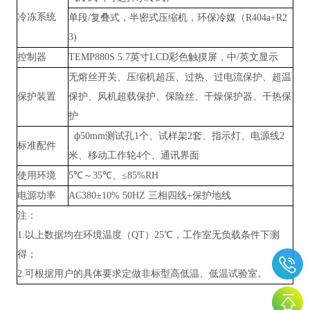
冷冻系统
单段
/复叠式，半密式压缩机，环保冷媒（R404a+R2
3)
控制器
TEMP880S 5.7英寸LCD彩色触摸屏，中/英文显示
无熔丝开关、压缩机超压、过热、过电流保护、超温
保护装置
保护、风机超载保护、保险丝、干燥保护器、干热保
护
ф50mm测试孔1个、试样架2套、指示灯、电源线2
标准配件
米、移动工作轮4个、通讯界面
使用环境
5℃～35℃、≤85%RH
电源功率
AC380±10% 50HZ 三相四线+保护地线
注：
1.以上数据均在环境温度（QT）25℃，工作室无负载条件下测
得；
2.可根据用户的具体要求定做非标型高低温、低温试验室。