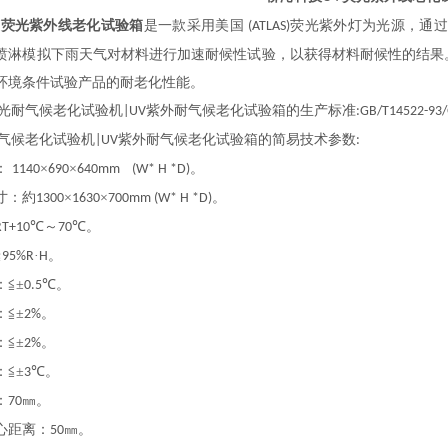
V荧光紫外线老化试验箱
是一款采用美国
荧光紫外灯为光源，通过
(ATLAS)
喷淋模拟下雨天气对材料进行加速耐候性试验，以获得材料耐候性的结果
环境条件试验产品的耐老化性能。
光耐气候老化试验机
紫外耐气候老化试验箱的生产标准
|UV
:GB/T14522-93
气候老化试验机
紫外耐气候老化试验箱的简易技术参数
|UV
:
：
×
×
。
1140
690
640
mm
(W* H *D)
寸：約
×
×
。
1300
1630
700
mm (W* H *D)
℃～
℃。
RT+10
70
≧
·
。
95%R
H
：
≦±
℃。
0.5
：
≦±
。
2%
：
≦±
。
2%
：
≦±
℃。
3
：
㎜。
70
心距离：
㎜。
50