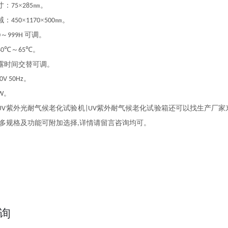
寸：
×
㎜。
75
285
域：
×
×
㎜。
450
1170
500
～
可调。
0
999H
℃～
℃。
40
65
露时间交替可调。
。
0V 50Hz
。
W
紫外光耐气候老化试验机
紫外耐气候老化试验箱还可以找生产厂家
UV
|UV
多规格及功能可附加选择
详情请留言咨询均可。
,
询