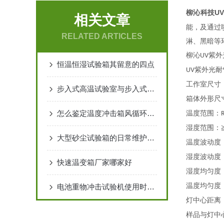
柳沁科技U
相关文章
能，及通过
RELATED ARTICLES
淋、黑暗等
柳沁
紫外
UV
恒温恒湿试验箱其留意的四点
紫外光耐
UV
工作室尺寸
步入式高温试验室与步入式恒温恒湿试验室的区别
箱体外形尺
怎么鉴定温度冲击箱风循环调节挡板运行是否正常
温度范围：
湿度范围：
大型砂尘试验箱的日常维护注意事项
温度波动度
湿度波动度
快速温变箱厂家哪家好
湿度均匀度
温度均匀度
电池重物冲击试验机使用时要注意哪些？
灯中心距离
样品与灯中