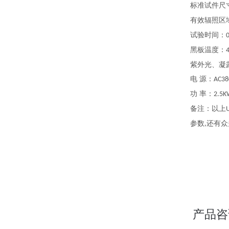
标准试件尺
有效辐照区
试验时间：
黑板温度：
紫外光、凝
电
源：
AC38
功
率：
2.5K
备注：以上
参数
还有众
,
产品咨