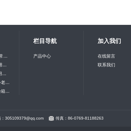
栏目导航
加入我们
LQ-GD-100研究所常用高低温交变试验箱
产品中心
在线留言
LQ-TH-800高校热用可程式恒温恒湿箱
联系我们
LQ-TS-216研究院用冲击试验机
LQ-UV1-S台式紫外老化试验箱
LQ-IP箱式防尘试验箱 砂尘试验箱
LQ-RM大型步入式老化房
：305109379@qq.com
传真：86-0769-81188263