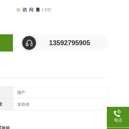
访 问 量：
532
13592795905
国产
度
全自动
电话
试验箱