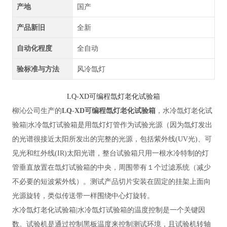
产地
国产
产品新旧
全新
自动化程度
全自动
验标准与方法
风冷氙灯
LQ-XD可编程氙灯老化试验箱
柳沁公司生产的
LQ-XD可编程氙灯老化试验箱
，水冷氙灯老化试
验箱
|水冷氙灯试验箱是用氙灯灯管作为试验光源（因为氙灯发出
的光谱很接近太阳所发出的完整的光源，包括紫外线(UV光)、可
见光和红外线(IR)太阳光谱，整台试验箱只用一根水冷特制的灯
管垂直放置在氙灯试验箱的中央，周围带有１个过滤系统（减少
不必要的短波紫外线）。测试产品切片安装在固定的挂架上面向
光源旋转，类似传送带一样围绕中心灯旋转。
水冷氙灯老化试验箱
|水冷氙灯试验箱
的
温度控制是一个关键因
数。试验机是通过控制黑板温度来控制测试环境，且试验机转轴