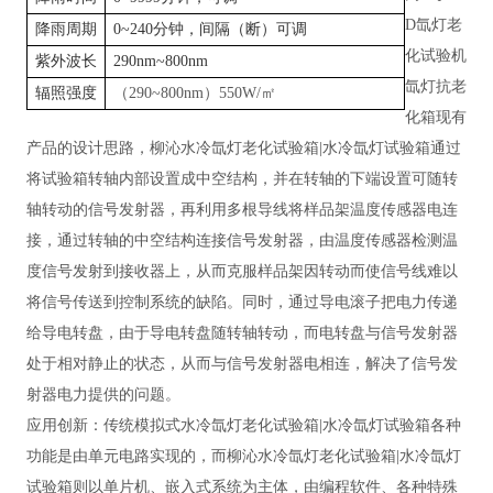
D氙灯老
降雨周期
0~240分钟，间隔（断）可调
化试验机
紫外波长
290nm~800nm
氙灯抗老
辐照强度
（
290~800nm）550W/㎡
化箱现有
产品的设计思路，柳沁水冷氙灯老化试验箱
|水冷氙灯试验箱通过
将试验箱转轴内部设置成中空结构，并在转轴的下端设置可随转
轴转动的信号发射器，再利用多根导线将样品架温度传感器电连
接，通过转轴的中空结构连接信号发射器，由温度传感器检测温
度信号发射到接收器上，从而克服样品架因转动而使信号线难以
将信号传送到控制系统的缺陷。同时，通过导电滚子把电力传递
给导电转盘，由于导电转盘随转轴转动，而电转盘与信号发射器
处于相对静止的状态，从而与信号发射器电相连，解决了信号发
射器电力提供的问题。
应用创新：传统模拟式水冷氙灯老化试验箱
|水冷氙灯试验箱各种
功能是由单元电路实现的，而柳沁水冷氙灯老化试验箱|水冷氙灯
试验箱则以单片机、嵌入式系统为主体，由编程软件、各种特殊