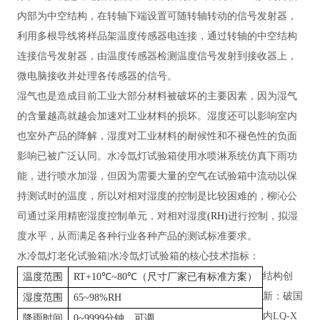
内部为中空结构，在转轴下端设置可随转轴转动的信号发射器，
利用多根导线将样品架温度传感器电连接，通过转轴的中空结构
连接信号发射器，由温度传感器检测温度信号发射到接收器上，
微电脑接收并处理各传感器的信号。
湿气也是造成目前工业大部分材料被破坏的主要因素，因为湿气
的含量越高就越会加速对工业材料的损坏。湿度还可以影响室内
也室外产品的降解，湿度对工业材料的耐候性和不褪色性的负面
影响已被广泛认同。水冷氙灯试验箱使用水喷淋系统仿真下雨功
能，进行喷水加湿，但因为需要大量的空气在试验箱中流动以保
持测试时的温度，所以对相对湿度的控制是比较困难的，柳沁公
司通过采用精密湿度控制单元，对相对湿度
(RH)
进行控制，拟湿
度水平，从而满足各种行业各种产品的测试标准要求。
水冷氙灯老化试验箱
|水冷氙灯试验箱
的
核心技术指标
：
结构创
温度范围
RT+10℃~80℃（尺寸厂家已有标准方案）
新：破国
湿度范围
65~98%RH
内LQ-X
降雨时间
0~9999分钟，可调