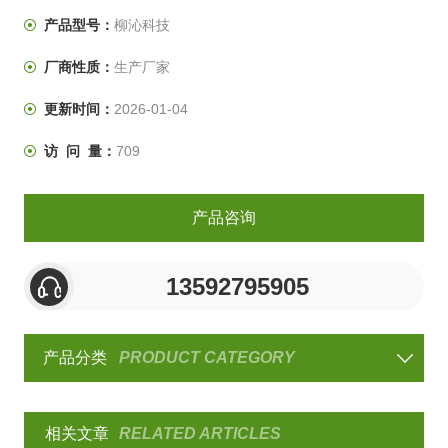
整台试验箱只用一根水冷特制的灯管垂直放置在氙灯试验
产品型号：
柳沁科技
箱的中央，周围带有１个过滤系统（减少不必要的短波紫
厂商性质：
生产厂家
外线）。测试产品切片安装在固定的挂架上面向
更新时间：
2026-01-04
访 问 量：
709
产品咨询
13592795905
产品分类
PRODUCT CATEGORY
相关文章
RELATED ARTICLES