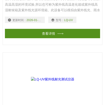
高温高湿的环境试验,所以也可称为紫外线高温老化箱或紫外线高
湿耐候箱及紫外线光源环境箱。此设备可以模拟由紫外线光、雨水
和露水对工业材料造成的危害，利用美国亚太拉斯莹光紫外
更新时间：
2026-01-04
型号：
LQ-UV
（UV）灯模拟阳光中的紫外线光照射的效果，利用冷凝拟湿气和
露水,利用喷淋模拟下雨和雨淋的天气。
查看详情