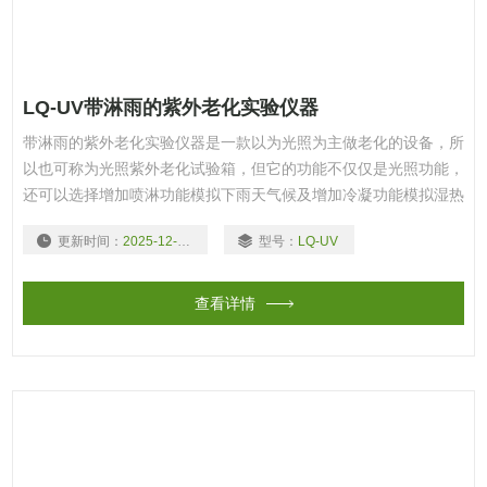
LQ-UV带淋雨的紫外老化实验仪器
带淋雨的紫外老化实验仪器是一款以为光照为主做老化的设备，所
以也可称为光照紫外老化试验箱，但它的功能不仅仅是光照功能，
还可以选择增加喷淋功能模拟下雨天气候及增加冷凝功能模拟湿热
或者露珠气候，因为户外的气候是多样化的，有时候出太阳有时候
更新时间：
2025-12-30
型号：
LQ-UV
下午有时候潮湿，所以它也是一款可以模拟全面性气候做老化的试
验设备。
查看详情