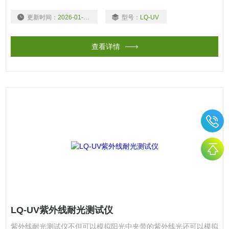
水和露水对工业材料造成的危害，利用美国亚太拉斯莹光紫外
更新时间：
2026-01-04
型号：
LQ-UV
（UV）灯模拟阳光中的紫外线光照射的效果，利用冷凝拟湿气和
露水,利用喷淋模拟下雨和雨淋的天气。
查看详情
LQ-UV紫外线耐光测试仪
紫外线耐光测试仪不但可以模拟阳光中夹带的紫外线光还可以模拟