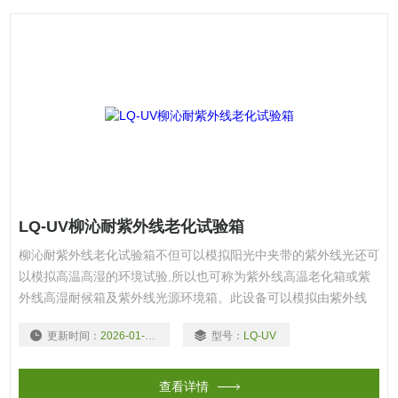
LQ-UV柳沁耐紫外线老化试验箱
柳沁耐紫外线老化试验箱不但可以模拟阳光中夹带的紫外线光还可
以模拟高温高湿的环境试验,所以也可称为紫外线高温老化箱或紫
外线高湿耐候箱及紫外线光源环境箱。此设备可以模拟由紫外线
光、雨水和露水对工业材料造成的危害，利用美国亚太拉斯莹光紫
更新时间：
2026-01-04
型号：
LQ-UV
外（UV）灯模拟阳光中的紫外线光照射的效果，利用冷凝拟湿气
和露水,利用喷淋模拟下雨和雨淋的天气。
查看详情