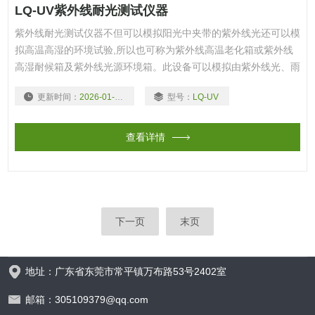
LQ-UV紫外线耐光测试仪器
紫外线耐光测试仪器不但可以模拟阳光中夹带的紫外线光还可以模
拟高温高湿的环境试验,所以也可称为紫外线高温老化箱或紫外线
高湿耐候箱及紫外线光源环境箱。此设备可以模拟由紫外线光、雨
水和露水对工业材料造成的危害，利用美国亚太拉斯莹光紫外
更新时间：
2026-01-04
型号：
LQ-UV
（UV）灯模拟阳光中的紫外线光照射的效果，利用冷凝拟湿气和
露水,利用喷淋模拟下雨和雨淋的天气。
查看详情
下一页
末页
地址：广东省东莞市常平镇万布路53号2402室
邮箱：305109379@qq.com