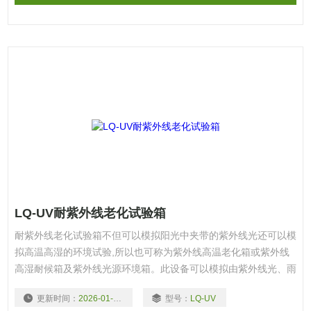
LQ-UV耐紫外线老化试验箱
耐紫外线老化试验箱不但可以模拟阳光中夹带的紫外线光还可以模
拟高温高湿的环境试验,所以也可称为紫外线高温老化箱或紫外线
高湿耐候箱及紫外线光源环境箱。此设备可以模拟由紫外线光、雨
水和露水对工业材料造成的危害，利用美国亚太拉斯莹光紫外
更新时间：
2026-01-04
型号：
LQ-UV
（UV）灯模拟阳光中的紫外线光照射的效果，利用冷凝拟湿气和