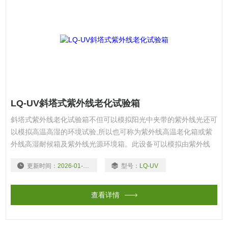
LQ-UV斜塔式紫外线老化试验箱
斜塔式紫外线老化试验箱不但可以模拟阳光中夹带的紫外线光还可
以模拟高温高湿的环境试验,所以也可称为紫外线高温老化箱或紫
外线高湿耐候箱及紫外线光源环境箱。此设备可以模拟由紫外线
光、雨水和露水对工业材料造成的危害，利用美国亚太拉斯莹光紫
更新时间：
2026-01-04
型号：
LQ-UV
外（UV）灯模拟阳光中的紫外线光照射的效果，利用冷凝拟湿气
和露水,利用喷淋模拟下雨和雨淋的天气。
查看详情