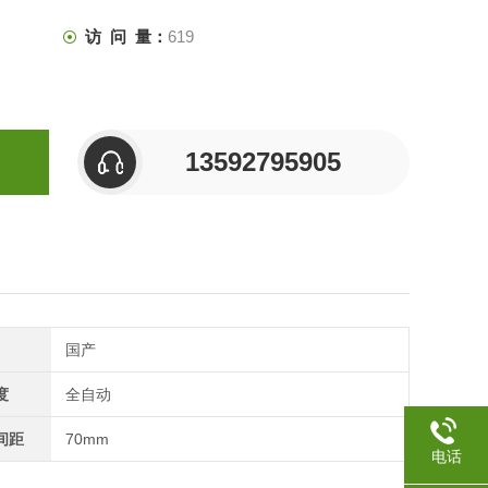
访 问 量：
619
13592795905
国产
度
全自动
间距
70mm
电话