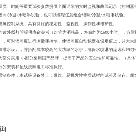
温度、时间等重要试验参数提供全面详细的实时监视和曲线记录（控制器
辐照
冷凝
水喷淋试验，也可以编程任意组合辐照
冷凝
水喷淋试验。
/
/
/
/
摸屏控制系统，具有良好的稳定性、监视性、操作性和维护性。
的紫外线灯管提供寿命参考（灯管为消耗品，寿命约为
小时），方便
1600
），可对辐照度进行测量和控制，使辐照度自动稳定在设定值上，并大大
供排水设计，并搭配成本较高的大功率的水汞，确保水喷淋的流速和均匀
大部分采用
小部分采用国产品牌，提高了产品的安全性和可靠性。（具体
,
分的安装和配线按照电工标准执行。
限制条件：本试验设备禁止：爆炸、易挥发性物质试样的试验及储存、腐
询