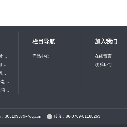
栏目导航
加入我们
LQ-GD-100研究所常用高低温交变试验箱
产品中心
在线留言
LQ-TH-800高校热用可程式恒温恒湿箱
联系我们
LQ-TS-216研究院用冲击试验机
LQ-UV1-S台式紫外老化试验箱
LQ-IP箱式防尘试验箱 砂尘试验箱
LQ-RM大型步入式老化房
：305109379@qq.com
传真：86-0769-81188263