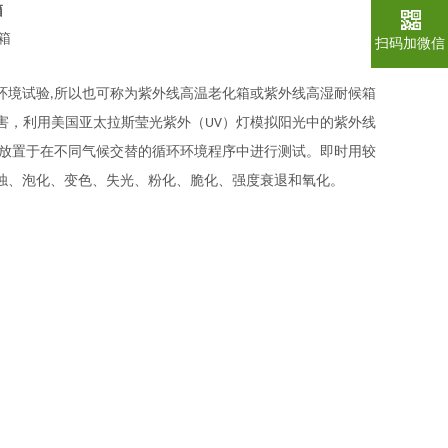
箱
扫码加微信
环境试验
所以也可称为紫外线高温老化箱或紫外线高湿耐候箱
,
害，利用美国亚太拉斯莹光紫外（
）灯模拟阳光中的紫外线
UV
放置于在不同气候交替的循环环境程序中进行测试。即时用较
浊、泡化、变色、失光、粉化、脆化、强度衰退和氧化。