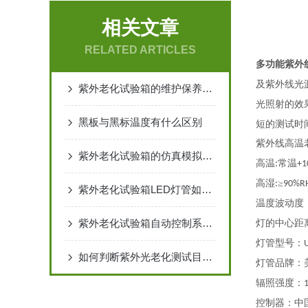
相关文章
RELATED ARTICLES
多功能紫外
及紫外线光
紫外老化试验箱的维护保养方法
光照射的效
黑板与黑标温度有什么区别
短的测试时
紫外线高温
紫外老化试验箱的仿真模拟气侯老化3因素
高温
常温
:
+1
高湿
≥
:
90%R
紫外老化试验箱LED灯管如何拆换
温度波动度
紫外老化试验箱自动控制系统的详细介绍
灯的中心距
灯管型号：
如何判断紫外光老化测试目的是否达到
灯管品牌：
辐照强度：
控制器：中