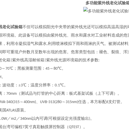
多功能紫外线老化试验
线老化试验箱
不但可以模拟阳光中夹带的紫外线光还可以模拟高温高湿的
源环境箱。此设备可以模拟由紫外线光、雨水和露水对工业材料造成的危
果，利用冷凝拟湿气和露水
利用喷淋模拟下雨和雨淋的天气。被测试材料
,
间即可重现户外数月至数年出现的危害。危害类型包括：褪色、裂痕、浑
老化箱
紫外线高湿耐候箱
紫外线光源环境箱的技术参数
|
|
:
～
℃；黑板测量范围：
～
℃。
0
70
45
80
。
H
：波动度：
±
℃；温度分辨率：
℃。
3
0.1
离：
（测试品与灯管的中心距离：板式基架试板（上下可调）。
70mm
～
、
～
任选，本方标配
支灯管。
UVA-340(315
400nm)
UVB-313(280
315nm)
6
美国
原装。
ATLAS
／
／
以内可调
可根据设定光强度输出
。
1.0W
m2
340nm
(
)
国台湾可编程
英寸真彩触摸屏控制器（
）。
7
QTEST