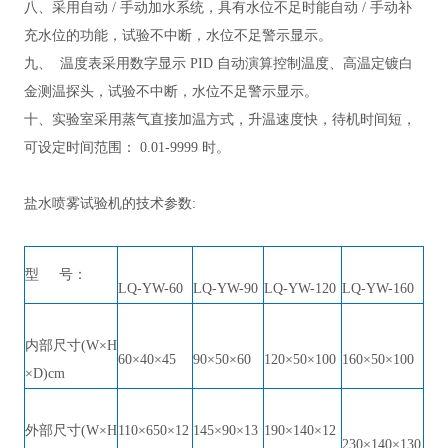
八、采用自动
/ 手动加水系统，具有水位不足时能自动 / 手动补
充水位的功能，试验不中断，水位不足警示显示。
九、
温度表采用数字显示
PID 自动演算控制温度、高温定镀白
金测温探头，试验不中断，水位不足警示显示。
十、实验室采用蒸气直接加温方式，升温
速度快，待机时间短，
可设定时间范围：
0.01-9999 时。
盐水喷雾试验机的技术参数
:
型
号：
LQ
-YW-60
LQ
-YW-90
LQ
-YW-120
LQ
-YW-160
内部尺寸
(W×H
60×40×45
90×50×60
120×50×100
160×50×100
×D)cm
外部尺寸
(W×H
110×650×12
145×90×13
190×140×12
230×140×130