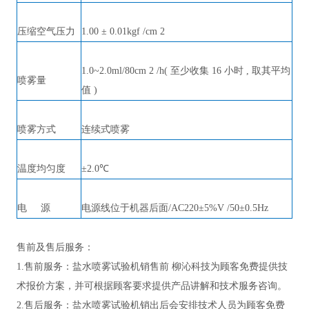
压缩空气压力
1.00 ± 0.01kgf /cm 2
1.0~2.0ml/80cm 2 /h( 至少收集 16 小时 , 取其平均
喷雾量
值 )
喷雾方式
连续式喷雾
温度均匀度
±2.0℃
电
源
电源线位于机器后面
/AC220±5%V /50±0.5Hz
售前及售后服务：
1.售前服务：
盐水喷雾试验机
销售前
柳沁科技
为
顾客
免费提供技
术
报价
方案，并可根据
顾客
要求提供
产品
讲解和技术
服务
咨询。
2.售后服务：
盐水喷雾试验机
销
出
后
会安排技术
人员为
顾客
免费