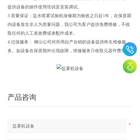
提供
设备的操作
使用培训
及安装调试
。
3.质量保证：
盐水喷雾试验机
保
修
期为验收之日起
1年，在保质期
内
设备
发生非人为质量问题，我公司为客户提供免费维修
，不收
取任何的人工差旅费或者配件成本
。
4.
过保
服务：
柳沁
公司对所用
自产自销的设备
提供终生维修服
务。如
设备
在保质期外出现故障，维修服务只收取元器件费用。
产品咨询