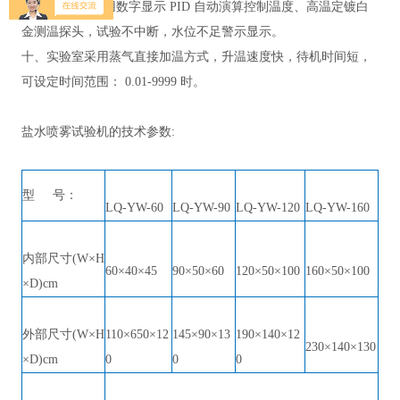
九、
温度表采用数字显示
PID 自动演算控制温度、高温定镀白
金测温探头，试验不中断，水位不足警示显示。
十、实验室采用蒸气直接加温方式，升温
速度快，待机时间短，
可设定时间范围：
0.01-9999 时。
盐水喷雾试验机的技术参数
:
型
号：
LQ
-YW-60
LQ
-YW-90
LQ
-YW-120
LQ
-YW-160
内部尺寸
(W×H
60×40×45
90×50×60
120×50×100
160×50×100
×D)cm
外部尺寸
(W×H
110×650×12
145×90×13
190×140×12
230×140×130
×D)cm
0
0
0