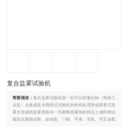
复合盐雾试验机
简要描述：
复合盐雾试验机是一款可以把氯化钠（简称工
业盐）兑换成盐水哦经过试验机的特殊处理形成喷雾式把
雾水形成的盐雾洒落在一些易锈易腐蚀的样品上做防锈试
验及抗腐蚀试验，如钥匙、门锁、手表、耳机、等五金配
件，包括、涂料、电镀、有机及无机皮膜、防锈处理、阳