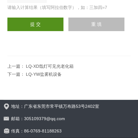
请输入计算结果（填写阿拉伯数字），如：三加四=7
上一篇：
LQ-XD氙灯可见光老化箱
下一篇：
LQ-YW盐雾机设备
地址：广东省东莞市常平镇万布路53号2402室
邮箱：305109379@qq.com
传真：86-0769-81188263