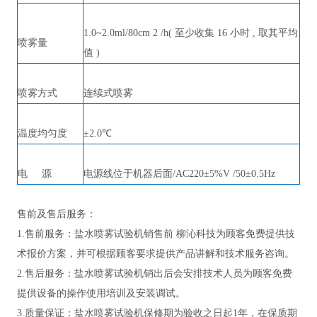
1.0~2.0ml/80cm 2 /h( 至少收集 16 小时 , 取其平均
喷雾量
值 )
喷雾方式
连续式喷雾
温度均匀度
±2.0℃
电
源
电源线位于机器后面
/AC220±5%V /50±0.5Hz
售前及售后服务：
1.售前服务：
盐水喷雾试验机
销售前
柳沁科技
为
顾客
免费提供技
术
报价
方案，并可根据
顾客
要求提供
产品
讲解和技术
服务
咨询。
2.售后服务：
盐水喷雾试验机
销
出
后
会安排技术
人员为
顾客
免费
提供
设备的操作
使用培训
及安装调试
。
3.质量保证：
盐水喷雾试验机
保
修
期为验收之日起
1年，在保质期