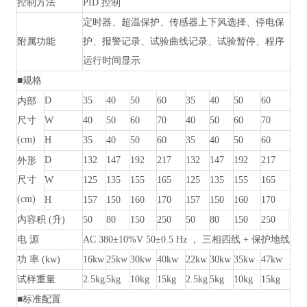
控制方法
PID 控制
定时器、超温保护、传感器上下风选择、停电保
附属功能
护、报警记录、试验曲线记录、试验暂停、程序
运行时间显示
■规格
D
35
40
50
60
35
40
50
60
内部
尺寸
W
40
50
60
70
40
50
60
70
(cm)
H
35
40
50
60
35
40
50
60
D
132
147
192
217
132
147
192
217
外形
尺寸
W
125
135
155
165
125
135
155
165
(cm)
H
157
150
160
170
157
150
160
170
内容积
(升)
50
80
150
250
50
80
150
250
电
源
AC 380±10%V 50±0.5 Hz ， 三相四线 + 保护地线
功
率
(kw)
16kw
25kw
30kw
40kw
22kw
30kw
35kw
47kw
试样重量
2.5kg
5kg
10kg
15kg
2.5kg
5kg
10kg
15kg
■标准配置