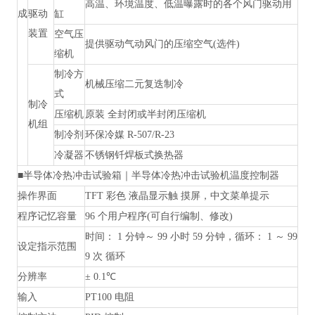
高温、环境温度、低温曝露时的各个风门驱动用
成
驱动
缸
装置
空气压
提供驱动气动风门的压缩空气
(选件)
缩机
制冷方
机械压缩二元复迭制冷
式
制冷
压缩机
原装
全封闭或半封闭压缩机
机组
制冷剂
环保冷媒
R-507/R-23
冷凝器
不锈钢钎焊板式换热器
■
半导体冷热冲击试验箱｜半导体冷热冲击试验机
温度控制器
操作界面
TFT 彩色 液晶显示触 摸屏，中文菜单提示
程序记忆容量
96 个用户程序(可自行编制、修改)
时间：
1 分钟～ 99 小时 59 分钟，循环： 1 ～ 99
设定指示范围
9 次 循环
分辨率
± 0.1℃
输入
PT100
电阻