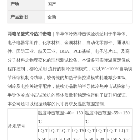
产地
国产
产品新旧
全新
两箱吊篮式冷热冲击箱
｜半导体冷热冲击试验机适用于半导体、
电子电器零组件、化学材料、金属材料、自动化零部件、通讯组
件、国防工业、航天工业、
BGA、PCB基板、电子芯片IC、及高
分子材料之物理变化的理想测试设备。本设备可实际温度定值或
程序控制，柳沁采用 流行的制冷控制模式，可以0%~100%自动调
节压缩机制冷功率，较传统的加热平衡控温模式耗能减少30%。
制冷及电控关键零配件，使柳沁品牌的半导体冷热冲击试验箱与
半导体冷热冲击试验机的整体质量和稳定性得到了提升和保证。
本公司还可以根据顾客的尺寸要求及温度范围定制。
温度冲击范围
:-40~+150
温度冲击范围
:-55~+150
℃
℃
常规型
号
LQ-T
LQ-T
LQ-T
LQ-TS
LQ-T
LQ-T
LQ-T
LQ-T
S
-50
S
-80
S-
150
-252
S
-50
S
-80
S
-150
S
-252