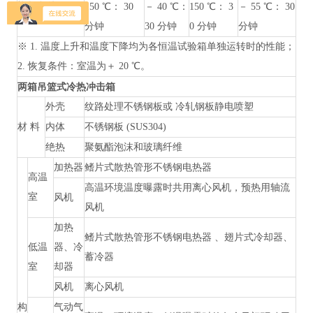
恢复条件
150 ℃： 30
－
40 ℃：
150 ℃： 3
－
55 ℃： 30
分钟
30 分钟
0 分钟
分钟
※ 1. 温度上升和温度下降均为各恒温试验箱单独运转时的性能；
2. 恢复条件：室温为＋ 20 ℃。
两箱吊篮式冷热冲击箱
外壳
纹路处理不锈钢板或
冷轧钢板静电喷塑
材
料
内体
不锈钢板
(SUS304)
绝热
聚氨酯泡沫和玻璃纤维
加热器
鳍片式散热管形不锈钢电热器
高温
高温环境温度曝露时共用离心风机，预热用轴流
室
风机
风机
加热
鳍片式散热管形不锈钢电热器
、翅片式冷却器、
低温
器、冷
蓄冷器
室
却器
风机
离心风机
构
气动气