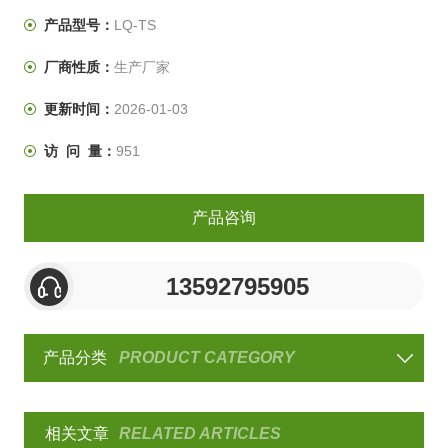
沁采用 流行的制冷控制模式，可以0%~100%自动调节压
产品型号：
LQ-TS
缩机制冷功率，较传统的加热平衡控温模式耗能减少
厂商性质：
生产厂家
30%。制冷及电控关键零配件，使柳沁品牌的半导体冷热
冲
更新时间：
2026-01-03
访 问 量：
951
产品咨询
13592795905
产品分类
PRODUCT CATEGORY
相关文章
RELATED ARTICLES