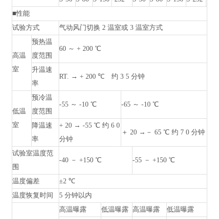
■性能
试验方式
气动风门切换
2 温室或 3 温室方式
预热温
60 ～ + 200 ℃
高温
度范围
室
升温速
RT. → + 200 ℃ 约 3 5 分钟
率
预冷温
-55 ～ -10 ℃
-65 ～ -10 ℃
低温
度范围
室
降温速
+ 20 → -55 ℃ 约 6 0
＋
20 →－ 65 ℃ 约 7 0 分钟
率
分钟
试验室温度范
-40 － +150 ℃
-55 － +150 ℃
围
温度偏差
±2 ℃
温度恢复时间
5 分钟以内
高温曝露
低温曝露
高温曝露
低温曝露