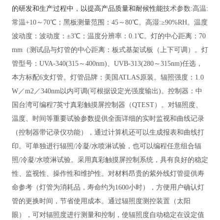
的研发和生产过程中，‌以提高产品质量和耐候性能
技术参数:
高温:
常温+10～70℃；黑板测量范围：45～80℃。
高湿:≥90%RH
。
温度
波动度：波动度：±3℃；温度分辨率：0.1℃。灯的中心距离：70
mm（测试品与灯管的中心距离：板式基架试板（上下可调）。灯
管型号：UVA-340(315～400nm)、UVB-313(280～315nm)任选，
本方标配6支灯管。灯管品牌：美国ATLAS原装。辐照强度：1.0
W／m2／340nm以内可调(可根据设定光强度输出)。控制器：中
国台湾可编程7英寸真彩触摸屏控制器（QTEST）。对辐照度、
温度、时间等重要试验参数提供全面详细的实时监视和曲线记录
（控制器带记录仪功能），通过计算机还可以生成报表和曲线打
印。可单独进行辐照/冷凝/水喷淋试验，也可以编程任意组合辐
照/冷凝/水喷淋试验。采用真彩触摸屏控制系统，具有良好的稳定
性、监视性、操作性和维护性。对材料昂贵的紫外线灯管提供寿
命参考（灯管为消耗品，寿命约为1600小时），方便用户确认灯
管的更换时间，节省使用成本。通过辐照度测控装置（太阳
眼），可对辐照度进行测量和控制，使辐照度自动稳定在设定值