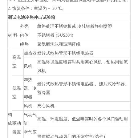
2. 恢复条件：室温为＋ 20 ℃。
测试电池冷热冲击试验箱
外壳
纹路处理不锈钢板或
冷轧钢板静电喷塑
材
料
内体
不锈钢板
(SUS304)
绝热
聚氨酯泡沫和玻璃纤维
加热器
鳍片式散热管形不锈钢电热器
高温
高温环境温度曝露时共用离心风机，预热用轴流
室
风机
风机
加热
鳍片式散热管形不锈钢电热器
、翅片式冷却器、
低温
器、冷
蓄冷器
室
却器
风机
离心风机
构
气动气
高温、环境温度、低温曝露时的各个风门驱动用
成
驱动
缸
装置
空气压
提供驱动气动风门的压缩空气
(选件)