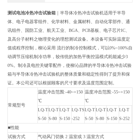
测试电池冷热冲击试验箱
｜半导体冷热冲击试验机适用于半导
体、电子电器零组件、化学材料、金属材料、自动化零部件、通
讯组件、国防工业、航天工业、
BGA、PCB基板、电子芯片IC、
及高分子材料之物理变化的理想测试设备。本设备可实际温度定
值或程序控制，柳沁采用 流行的制冷控制模式，可以0%~100%自
动调节压缩机制冷功率，较传统的加热平衡控温模式耗能减少3
0%。制冷及电控关键零配件，使柳沁品牌的半导体冷热冲击试验
箱与半导体冷热冲击试验机的整体质量和稳定性得到了提升和保
证。本公司还可以根据顾客的尺寸要求及温度范围定制。
温度冲击范围
:-40~+150
温度冲击范围
:-55~+150
℃
℃
常规型
号
LQ-T
LQ-T
LQ-T
LQ-TS
LQ-T
LQ-T
LQ-T
LQ-T
S
-50
S
-80
S-
150
-252
S
-50
S
-80
S
-150
S
-252
■性能
试验方式
气动风门切换
2 温室或 3 温室方式