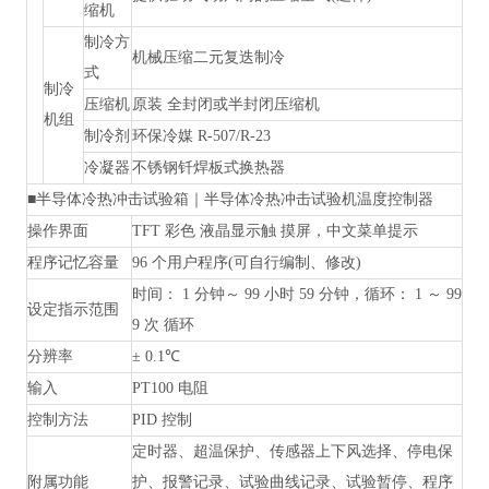
缩机
制冷方
机械压缩二元复迭制冷
式
制冷
压缩机
原装
全封闭或半封闭压缩机
机组
制冷剂
环保冷媒
R-507/R-23
冷凝器
不锈钢钎焊板式换热器
■
半导体冷热冲击试验箱｜半导体冷热冲击试验机
温度控制器
操作界面
TFT 彩色 液晶显示触 摸屏，中文菜单提示
程序记忆容量
96 个用户程序(可自行编制、修改)
时间：
1 分钟～ 99 小时 59 分钟，循环： 1 ～ 99
设定指示范围
9 次 循环
分辨率
± 0.1℃
输入
PT100
电阻
控制方法
PID 控制
定时器、超温保护、传感器上下风选择、停电保
附属功能
护、报警记录、试验曲线记录、试验暂停、程序