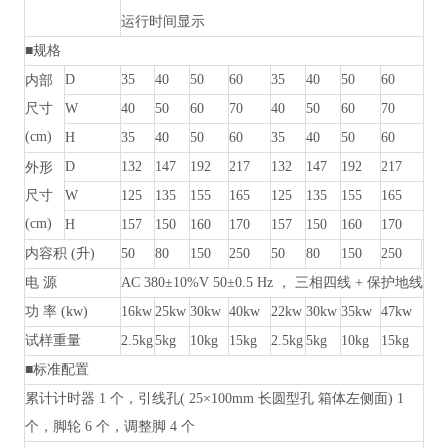
运行时间显示
■规格
D
35
40
50
60
35
40
50
60
内部
尺寸
W
40
50
60
70
40
50
60
70
(cm)
H
35
40
50
60
35
40
50
60
D
132
147
192
217
132
147
192
217
外形
尺寸
W
125
135
155
165
125
135
155
165
(cm)
H
157
150
160
170
157
150
160
170
内容积
(升)
50
80
150
250
50
80
150
250
电
源
AC 380±10%V 50±0.5 Hz ， 三相四线 + 保护地线
功
率
(kw)
16kw
25kw
30kw
40kw
22kw
30kw
35kw
47kw
试样重量
2.5kg
5kg
10kg
15kg
2.5kg
5kg
10kg
15kg
■标准配置
累计计时器
1 个，引线孔( 25×100mm 长圆型孔 箱体左侧面) 1
个，脚轮 6 个，调整脚 4 个