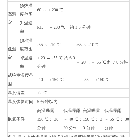
预热温
60 ～ + 200 ℃
高温
度范围
室
升温速
RT. → + 200 ℃ 约 3 5 分钟
率
预冷温
-55 ～ -10 ℃
-65 ～ -10 ℃
低温
度范围
室
降温速
+ 20 → -55 ℃ 约 6 0
＋
20 →－ 65 ℃ 约 7 0 分钟
率
分钟
试验室温度范
-40 － +150 ℃
-55 － +150 ℃
围
温度偏差
±2 ℃
温度恢复时间
5 分钟以内
高温曝露
低温曝露
高温曝露
低温曝露
恢复条件
150 ℃： 30
－
40 ℃：
150 ℃： 3
－
55 ℃： 30
分钟
30 分钟
0 分钟
分钟
※ 1. 温度上升和温度下降均为各恒温试验箱单独运转时的性能；