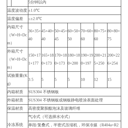
5分钟以内
温度波动度
±1.0℃
温度偏差
≤±2.0℃
内箱尺寸
36×35×
45×40×
50×45×
60×50×
70×60×
80×75×
80×80×
（
W×H×Dc
40
40
45
50
60
60
75
m）
外箱尺寸
150×17
165×18
170×18
180×18
190×19
200×21
200×22
（
W×H×Dc
1×177
0×173
0×173
0×200
0×197
5×250
6×254
m）
试验重量
(K
3.5
5
5
5
10
12
15
g)
内箱材质
SUS304 不锈钢板
外箱材质
SUS304 不锈钢板或钢板静电喷涂表面处理
保温材质
高密度聚胺酯泡沫及玻璃纤维
气冷式（可选择水冷式）
冷冻系统
单段
/复叠式，半密式压缩机，环保冷媒（R404a+R2