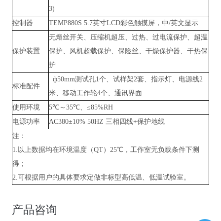
3)
控制器
TEMP880S 5.7英寸LCD彩色触摸屏，中/英文显示
无熔丝开关、压缩机超压、过热、过电流保护、超温
保护装置
保护、风机超载保护、保险丝、干燥保护器、干热保
护
ф50mm测试孔1个、试样架2套、指示灯、电源线2
标准配件
米、移动工作轮4个、通讯界面
使用环境
5℃～35℃、≤85%RH
电源功率
AC380±10% 50HZ 三相四线+保护地线
注：
1.以上数据均在环境温度（QT）25℃，工作室无负载条件下测
得；
2.可根据用户的具体要求定做非标型高低温、低温试验室。
产品咨询