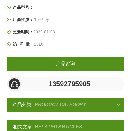
性和可靠性至关重要，‌尤其是在航空航天、‌电子、‌信息等
产品型号：
领域的应用中。‌测试标准包括GB/T 2423.1、‌IEC 60068-
厂商性质：
生产厂家
2-1
更新时间：
2026-01-03
访 问 量：
1310
产品咨询
13592795905
产品分类
PRODUCT CATEGORY
相关文章
RELATED ARTICLES