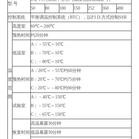
型
号
50
80
100
150
252
360
480
控制系统
平衡调温控制系统（
BTC），以P.I.D.方式控制SSR
高度室
60℃～200℃
预热时间
约
20分钟
A：－55℃～10℃
低温室
B：－70℃～10℃
C：－80℃～10℃
温
A：20℃～－55℃约60分钟
度
预热时间
B：20℃～－70℃约75分钟
范
C：20℃～－80℃约90分钟
围
A：－40℃～150℃
试验室
B：－55℃～150℃
C：－65℃～150℃
高温暴露
30分钟
恢复时间
低温暴露
30分钟