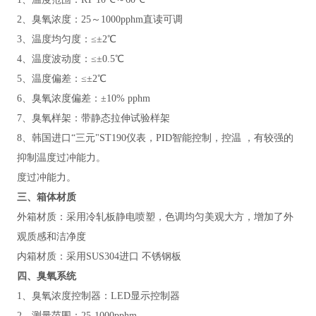
2、臭氧浓度：25～1000pphm直读可调
3、温度均匀度：≤±2℃
4、温度波动度：≤±0.5℃
5、温度偏差：≤±2℃
6、臭氧浓度偏差：±10% pphm
7、臭氧样架：带静态拉伸试验样架
8、韩国进口“三元"ST190仪表，PID智能控制，控温 ，有较强的
抑制温度过冲能力。
度过冲能力。
三、箱体材质
外箱材质：采用冷轧板静电喷塑，色调均匀美观大方，增加了外
观质感和洁净度
内箱材质：采用
SUS304进口 不锈钢板
四、臭氧系统
1、臭氧浓度控制器：LED显示控制器
2、测量范围：25-1000pphm