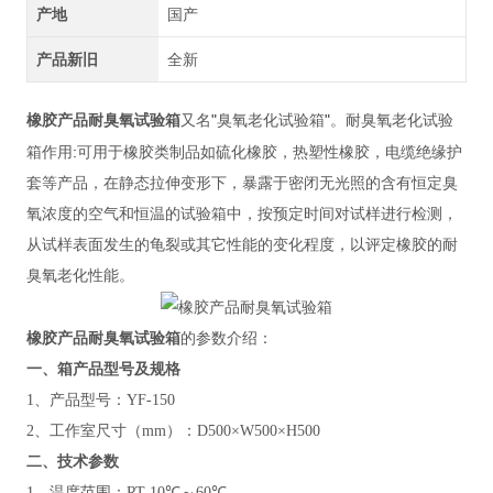
产地
国产
产品新旧
全新
橡胶产品耐臭氧试验箱
"
"
又名
臭氧老化试验箱
。耐臭氧老化试验
:
箱作用
可用于橡胶类制品如硫化橡胶，热塑性橡胶，电缆绝缘护
套等产品，在静态拉伸变形下，暴露于密闭无光照的含有恒定臭
氧浓度的空气和恒温的试验箱中，按预定时间对试样进行检测，
从试样表面发生的龟裂或其它性能的变化程度，以评定橡胶的耐
臭氧老化性能。
橡胶产品耐臭氧试验箱
的参数介绍：
一、箱
产品型号及规格
1、产品型号：YF-150
2、工作室尺寸（mm）：D500×W500×H500
二、技术参数
1、温度范围：RT 10℃～60℃