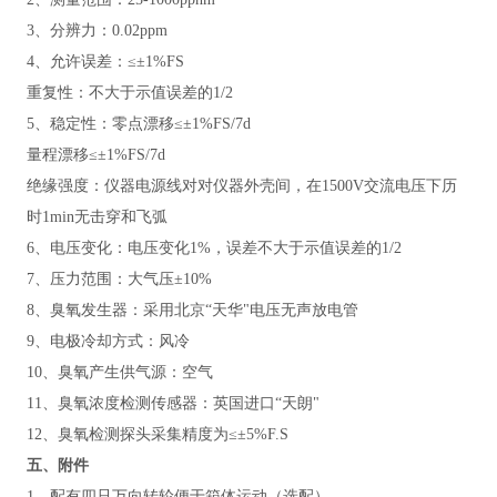
3、分辨力：0.02ppm
4、允许误差：≤±1%FS
重复性：不大于示值误差的
1/2
5、稳定性：零点漂移≤±1%FS/7d
量程漂移
≤±1%FS/7d
绝缘强度：仪器电源线对对仪器外壳间，在
1500V交流电压下历
时1min无击穿和飞弧
6、电压变化：电压变化1%，误差不大于示值误差的1/2
7、压力范围：大气压±10%
8、臭氧发生器：采用北京“天华"电压无声放电管
9、电极冷却方式：风冷
10、臭氧产生供气源：空气
11、臭氧浓度检测传感器：英国进口“天朗"
12、臭氧检测探头采集精度为≤±5%F.S
五、附件
1、配有四只万向转轮便于箱体运动（选配）