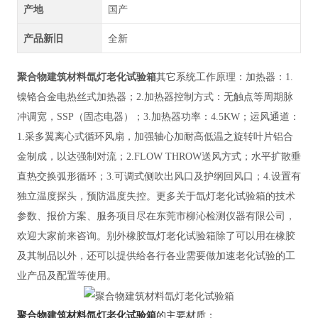
产地
国产
产品新旧
全新
聚合物建筑材料氙灯老化试验箱
其它系统工作原理：加热器：
1.
镍铬合金电热丝式加热器；2.加热器控制方式：无触点等周期脉
冲调宽，SSP（固态电器）；3.加热器功率：4.5KW；运风通道：
1.采多翼离心式循环风扇，加强轴心加耐高低温之旋转叶片铝合
金制成，以达强制对流；2.FLOW THROW送风方式；水平扩散垂
直热交换弧形循环；3.可调式侧吹出风口及护纲回风口；4.设置有
独立温度探头，预防温度失控。
更多关于氙灯老化试验箱的技术
参数、报价方案、服务项目尽在东莞市柳沁检测仪器有限公司，
欢迎大家前来咨询。别外橡胶氙灯老化试验箱除了可以用在橡胶
及其制品以外，还可以提供给各行各业需要做加速老化试验的工
业产品及配置等使用。
聚合物建筑材料氙灯老化试验箱
的
主要材质：