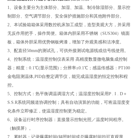
1、设备主要分为主体部分、加湿、加温、制冷除湿部分、显示控
制部分、空气调节部分、安全保护措施部分和其他附件部分。
2、本试验箱箱体采用数控机床加工成型，造型美观大方，并采用
无反作用把手，操作简便。箱体内胆采用不锈钢（SUS304）镜面
板，箱体外胆采用优势钢板烤漆，增加了外观美感和洁净度。
3、配直径50mm的测试孔，可供外接测试电源线或信号线使用。
4、控制系统：温湿度控制仪表采用 高精度数显微电脑集成控制
器；精度：0.1℃(显示范围)；分辨率±0.1℃；感温传感器：PT100
金电阻测温体,PID自整定调节仪，能完成温湿度的恒定控制和程
控
。
5、控制方式：热平衡调温调湿方式；温湿度控制采用P . I . D＋
S.S.R系统同频道协调控制；具有自动演算的功能，可将温湿度变
化条件立即修正，使温湿度控制更为稳定
。
6、设备运行时序控制器：直接显示控制光照／温度时间程序。
（触摸屏）
。
7、累时器：记录曝露时间(辐照时间或总曝露时间均可直观显