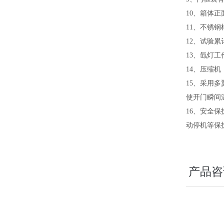
10、箱体
11、不锈
12、试验累
13、氙灯工
14、压缩
15、采用
使开门瞬间
16、安全
动停机等
保
产品咨