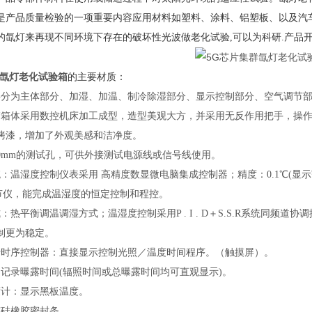
是产品质量检验的一项重要内容应用材料如塑料、涂料、铝塑板、以及汽
的氙灯来再现不同环境下存在的破坏性光波做老化试验,可以为科研.产品
群氙灯老化试验箱
的
主要材质：
要分为主体部分、加湿、加温、制冷除湿部分、显示控制部分、空气调节
箱箱体采用数控机床加工成型，造型美观大方，并采用无反作用把手，操作简
烤漆，增加了外观美感和洁净度。
50mm的测试孔，可供外接测试电源线或信号线使用。
：温湿度控制仪表采用 高精度数显微电脑集成控制器；精度：0.1℃(显示范围)
节仪，能完成温湿度的恒定控制和程控
。
：热平衡调温调湿方式；温湿度控制采用P . I . D＋S.S.R系统同
制更为稳定
。
行时序控制器：直接显示控制光照／温度时间程序。（触摸屏）
。
：记录曝露时间(辐照时间或总曝露时间均可直观显示)。
度计：显示黑板温度。
有硅橡胶密封条。