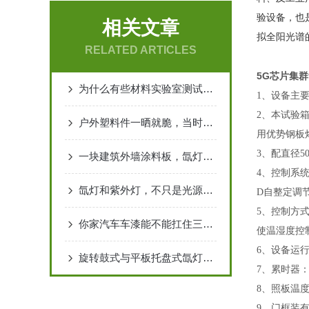
验设备，也
相关文章
拟全阳光谱
RELATED ARTICLES
5G芯片集
为什么有些材料实验室测试没问题，一上户外就扛不住
1、设备主
2、本试验
户外塑料件一晒就脆，当时用了什么光源做验证？
用优势钢板
3、配直径
一块建筑外墙涂料板，氙灯照射800小时后颜色变化有多大
4、控制系统
氙灯和紫外灯，不只是光源不同，测试逻辑不同
D自整定调
5、控制方式
你家汽车车漆能不能扛住三年日晒？这台设备能提前告诉你答案
使温湿度控
6、设备运
旋转鼓式与平板托盘式氙灯老化试验箱的选型对比分析
7、累时器
8、照板温
9、门框装