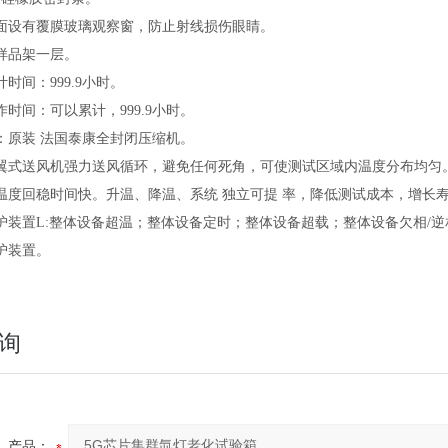
正面设有覆膜玻璃观察窗，防止射线损伤眼睛。
钢样品架一层。
计时间：999.9小时。
作时间：可以累计，999.9小时。
机：原装 法国泰康全封闭压缩机
。
多翼式送风机强力送风循环，避免任何死角，可使测试区域内温度分布均匀
温度回稳时间快。升温、降温、系统 独立可提 率，降低测试成本，增长
保护装置L:整体设备超温；整体设备定时；整体设备超载；整体设备欠相/
护装置。
询
产品：