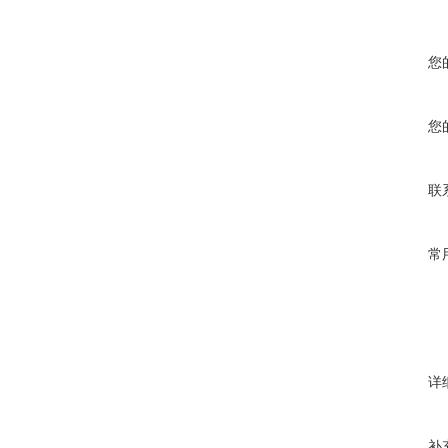
您
您
联
常
详
补