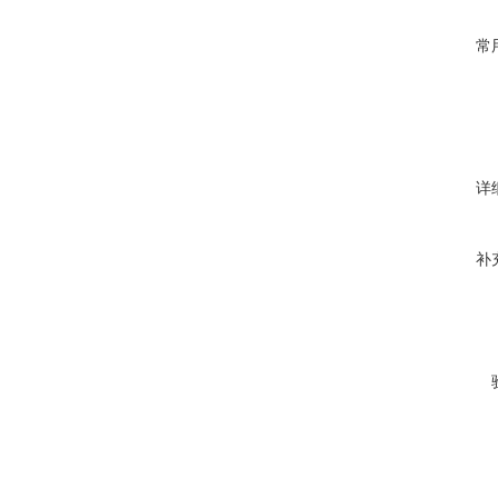
常
详
补