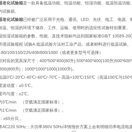
湿老化试验箱
是一款具备低温功能、恒温功能、恒湿功能、低温恒温功能
的试验箱。
湿老化试验箱
已经被广泛应用于光电、通讯、LED、光伏、电工、电器
恒温、恒湿的环境下储存、工作、运输、使用时的适应性试验特别重要。
恒湿试验箱的参数、性能、及技术指标均达到国家标准GB/T 10589-2008 
环境试验规程 试验A:低温试验方法对工业产品、或者材料进行低温试验。
-80/100/150/225/408/800/1000（或者更多型号可选择）
的宽高深尺寸：400*500*400(80升);500*400*400(100升)500*600*500
*800(800升)；1000*1000*1000(1000升)。
0℃/-20℃/-40℃/-60℃/-70℃～高温+100℃/150℃（高温100℃
波动度：±0.5℃。
度均匀度：±2℃。
3℃/min （空载满足国家标准）。
1℃/min （空载满足国家标准）。
：≥65分贝 。
AC220 50Hz；大功率380V 50Hz详情报价方案上会有明细功率电流电