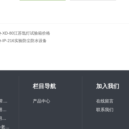
Q-XD-80江苏氙灯试验箱价格
Q-IP-216实验防尘防水设备
栏目导航
加入我们
LQ-GD-100研究所常用高低温交变试验箱
产品中心
在线留言
LQ-TH-800高校热用可程式恒温恒湿箱
联系我们
LQ-TS-216研究院用冲击试验机
LQ-UV1-S台式紫外老化试验箱