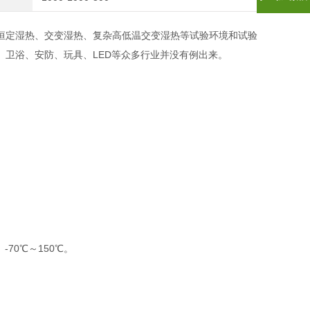
恒定湿热、交变湿热、复杂高低温交变湿热等试验环境和试验
卫浴、安防、玩具、LED等众多行业并没有例出来。
-70℃～150℃。