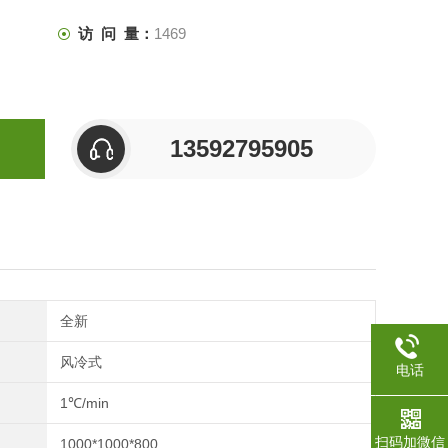
访 问 量：
1469
13592795905
全新
风冷式
电话
1℃/min
扫码加微信
1000*1000*800