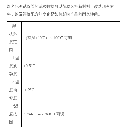
灯老化测试仪器的试验数据可以帮助选择新材料，改造现有材
料，以及评价配方的变化是如何影响产品的耐久性的。
1.黑
板温
（室温
+10℃）～100℃ 可调
度范
围
1.1 温
度波
±0.5℃
动度
1.2 温
度均
≤±2℃
匀度
1.3湿
度范
45%R.H～75%R.H 可调
围