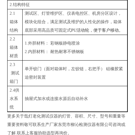
2.结构特征
2.1
测试区、灯管维护区、仪表电控区、机房分区设计，
箱体
模块化组合，满足测试及维护的人性化的操作，箱体
结构
底部采用高品质可固定式
PU活动轮，便于客户移动。
2.2
1.外胆材料： 彩钢板静电喷涂
箱体
2.内胆材料： 耐热耐寒不锈钢板
材质
2.3
单开铰门（面对箱体时，左铰链，右把手）
硅橡胶紧
测试
迫密封装置
箱门
2.4供
水系
抽屉式加水或连接水源后自动补水
统
更多关于氙灯老化测试仪器的灯管、容积、尺寸、型号和重量等
重要资料敬可联系生产厂家东莞市柳沁检测仪器有限公司咨询或
了解
.联系上客服协助选型再询价。