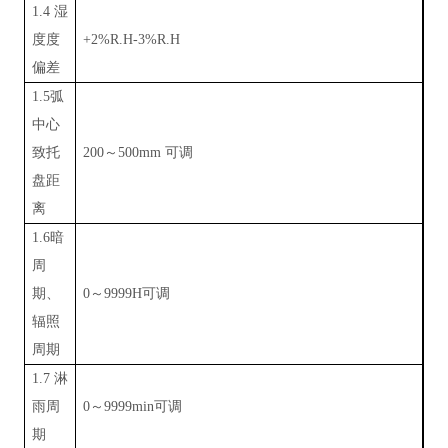
1.4 湿
度度
+2%R.H-3%R.H
偏差
1.5弧
中心
致托
200～500mm 可调
盘距
离
1.6暗
周
期、
0～9999H可调
辐照
周期
1.7 淋
雨周
0～9999min可调
期