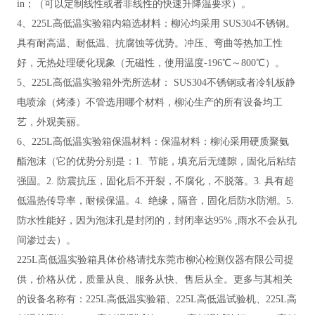
in；（可以定制线性或者非线性的快速升降温要求）。
4、225L高低温实验箱内箱选材料：柳沁均采用 SUS304不锈钢。
具有耐高温、耐低温、抗腐蚀等优势。冲压、弯曲等热加工性
好，无热处理硬化现象（无磁性，使用温度-196℃～800℃）。
5、225L高低温实验箱外壳所选材： SUS304不锈钢或者冷轧板静
电喷涂（烤漆）不管选用哪个材料，柳沁生产的所有设备均工
艺，外观美丽。
6、225L高低温实验箱保温材料：保温材料：柳沁采用
硬质聚氨
酯泡沫（
它的优势分别是：
1. 节能，填充后无缝隙，固化后粘结
强固。2. 防震抗压，固化后不开裂，不腐化，不脱落。3. 具有超
低温热传导率，耐候保温。4. 绝缘，隔音，固化后防水防潮。5.
防水性能好，因为泡沫孔是封闭的，封闭率达95% ,雨水不会从孔
间渗过去）。
225L高低温实验箱具体价格请找东莞市柳沁检测仪器有限公司提
供，价格从优，质量从良、服务从快、售后从全。更多与其相关
的设备名称有：225L高低温实验箱、225L高低温试验机、225L高