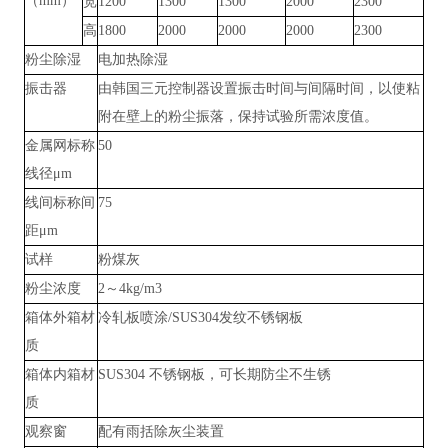
（
mm）
宽
1200
1300
1300
2000
2300
高
1800
2000
2000
2000
2300
粉尘除湿
电加热除湿
振击器
由韩国三元控制器设置振击时间与间隔时间，以使粘
附在壁上的粉尘振落，保持试验所需浓度值。
金属网标称
50
线径
μm
线间标称间
75
距
μm
试样
粉煤灰
粉尘浓度
2～4kg/m3
箱体外箱材
冷轧板喷涂
/SUS304发纹不锈钢板
质
箱体内箱材
SUS304 不锈钢板，可长期防尘不生锈
质
观察窗
配有雨括除灰尘装置