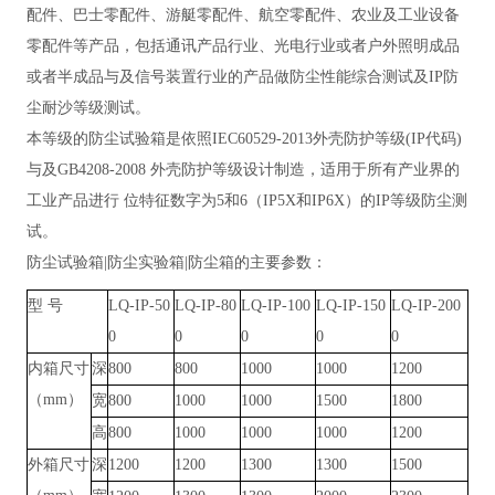
配件、巴士零配件、游艇零配件、航空零配件、农业及工业设备
零配件等产品，包括通讯产品行业、光电行业或者户外照明成品
或者半成品与及信号装置行业的产品做防尘性能综合测试及IP防
尘耐沙等级测试。
本等级的防尘试验箱是依照
IEC60529-2013外壳防护等级(IP代码)
与及GB4208-2008 外壳防护等级设计制造，适用于所有产业界的
工业产品进行 位特征数字为5和6（IP5X和IP6X）的IP等级防尘测
试。
防尘试验箱
|防尘实验箱|防尘箱
的
主要参数：
型
号
LQ-IP-50
LQ-IP-80
LQ-IP-100
LQ-IP-150
LQ-IP-200
0
0
0
0
0
内箱尺寸
深
800
800
1000
1000
1200
（
mm）
宽
800
1000
1000
1500
1800
高
800
1000
1000
1000
1200
外箱尺寸
深
1200
1200
1300
1300
1500