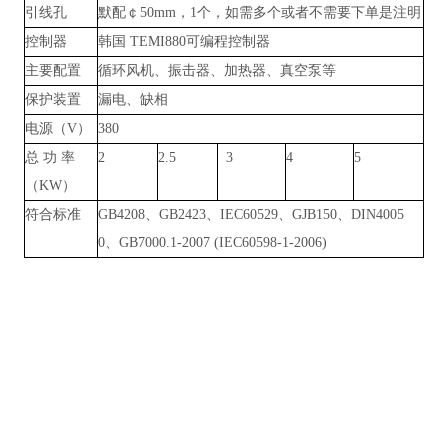
引线孔
默配￠
50mm，1个，如需多个或者不需要下单是注明
控制器
韩国
TEMI880可编程控制器
主要配置
循环风机、振击器、加热器、真空泵等
保护装置
漏电、缺相
电源（
V）
380
总
功
率
2
2.5
3
4
5
（
KW）
符合标准
GB4208、GB2423、IEC60529、GJB150、DIN4005
0、GB7000.1-2007 (IEC60598-1-2006)