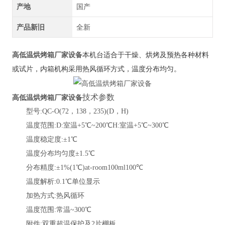
产地
国产
产品新旧
全新
高低温烘烤箱厂家设备
本机台适合于干燥、烘烤及预热各种材料
或试片，内箱机构采用热风循环方式，温度分布均匀。
技术参数
高低温烘烤箱厂家设备
型号
:QC-O(72，138，235)(D，H)
温度范围
:D:室温+5℃~200℃H:室温+5℃~300℃
温度稳定度
:±1℃
温度分布均匀度
±1.5℃
分布精度
:±1%(1℃)at-room100ml100℃
温度解析
:0.1℃单位显示
加热方式
:热风循环
温度范围
:常温~300℃
附件
:双重超温保护及2片棚板