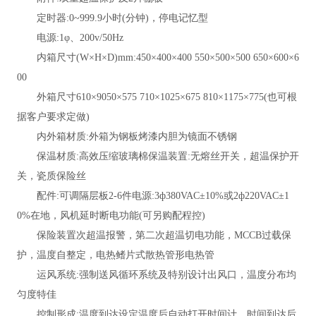
定时器
:0~999.9小时(分钟)，停电记忆型
电源
:1φ、200v/50Hz
内箱尺寸
(W×H×D)mm:450×400×400 550×500×500 650×600×6
00
外箱尺寸
610×9050×575 710×1025×675 810×1175×775(也可根
据客户要求定做)
内外箱材质
:外箱为钢板烤漆内胆为镜面不锈钢
保温材质
:高效压缩玻璃棉保温装置:无熔丝开关，超温保护开
关，瓷质保险丝
配件
:可调隔层板2-6件电源:3ф380VAC±10%或2ф220VAC±1
0%在地，风机延时断电功能(可另购配程控)
保险装置
次超温报警，第二次超温切电功能，MCCB过载保
护，温度自整定，电热鳍片式散热管形电热管
运风系统
:强制送风循环系统及特别设计出风口，温度分布均
匀度特佳
控制形成
:温度到达设定温度后自动打开时间计，时间到达后