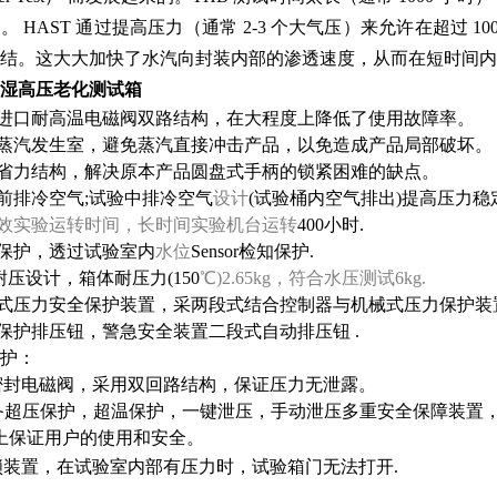
异。
HAST
通过提高压力（通常
2-3
个大气压）来允许在超过
10
凝结。这大大加快了水汽向封装内部的渗透速度，从而在短时间
湿高压老化测试箱
用进口耐高温电磁阀双路结构，在大程度上降低了使用故障率。
立蒸汽发生室，避免蒸汽直接冲击产品，以免造成产品局部破坏。
锁省力结构，解决原本产品圆盘式手柄的锁紧困难的缺点。
验前排冷空气;试验中排冷空气
设计
(试验桶内空气排出)提高压力稳
效实验运转时间，长时间实验机台运转
400小时.
位保护，透过试验室内
水位
Sensor检知保护.
nk耐压设计，箱体耐压力(150
℃
)2.65kg，符合水压测试6kg.
段式压力安全保护装置，采两段式结合控制器与机械式压力保护装
全保护排压钮，警急安全装置二段式自动排压钮 .
护：
温密封电磁阀，采用双回路结构，保证压力无泄露。
配备超压保护，超温保护，一键泄压，手动泄压多重安全保障装置
上保证用户的使用和安全。
锁装置，在试验室内部有压力时，试验箱门无法打开.