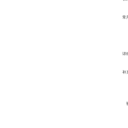
常
详
补