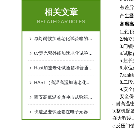
有差
相关文章
产生
RELATED ARTICLES
高温高
1.采
氙灯耐候加速老化试验箱的原理介绍
2.独
3.门
uv荧光紫外线加速老化试验箱用途与工作原理
4.试
5.
超长
Hast加速老化试验箱和普通老化试验箱的区别
6.水
7.ta
8.二
HAST（高温高湿加速老化试验箱）工作原理及技术解析
9.安
安全保
西安高低温冷热冲击试验箱可以分层设置吗？
a.耐高
b.整机
快速温变试验箱在电子元器件筛选、汽车电子、半导体测试中的应用
在大程度
c.反压门