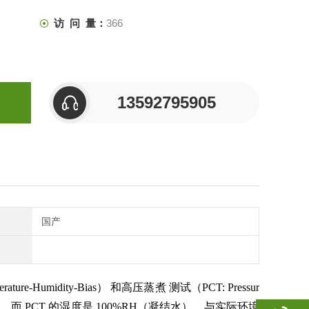
访 问 量：
366
13592795905
国产
-Humidity-Bias） 和高压蒸煮 测试（PCT: Pressur
时）， 而 PCT 的湿度是 100%RH（凝结水），与实际环境