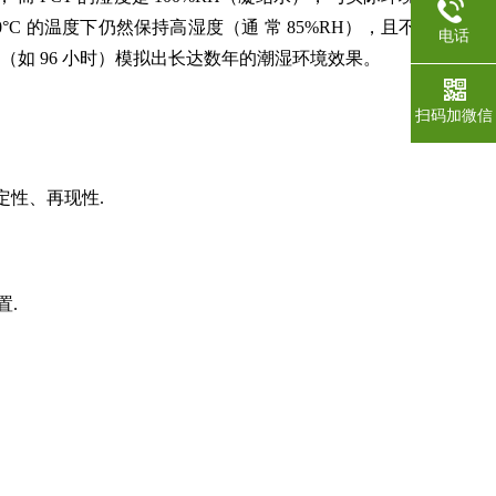
0°C
的温度下仍然保持高湿度（通 常
85%RH
），且不
电话
内（如
96
小时）模拟出长达数年的潮湿环境效果。
扫码加微信
定性、再现性.
置.
，