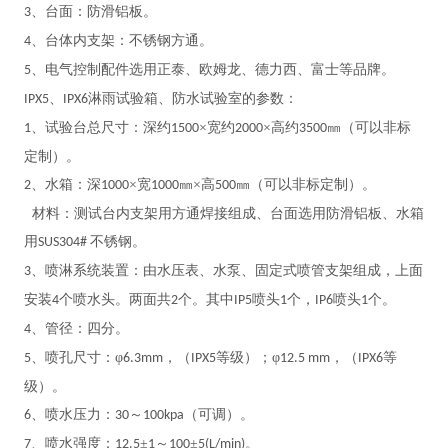
、台面：防滑铝板。
3
、台体内支架：不锈钢方通。
4
、电气控制配件选用正泰、欧姆龙、德力西、富士等品牌。
5
、
淋雨试验箱、防水试验室
的参数：
IPX5
IPX6
、试验台总尺寸：深约
×宽约
×高约
㎜（可以非标
1
1500
2000
3500
定制）。
、水箱：深
×宽
㎜×高
㎜（可以非标定制）。
2
1000
1000
500
材料：测试台内支架用方通焊接组成、台面选用防滑铝板、水箱
用
不锈钢。
SUS304#
、喷淋系统装置：由水压表、水泵、固定式喷管支架组成，上面
3
安装
个喷水头。两面共
个。其中
喷头
个，
喷头
个。
4
2
IP5
1
IP6
1
、管径：四分。
4
、喷孔尺寸：φ
，（
等级）；φ
，（
等
5
6.3mm
IPX5
12.5 mm
IPX6
级）。
、喷水压力：
～
（可调）。
6
30
100kpa
、喷水强度：
±
～
±
。
7
12.5
1
100
5(L/min)