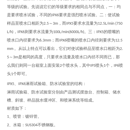
等级的试验。先说说它们的等级要求的相同点与不同点，一：均
是要求喷水试验，不同的
要求是强烈喷水试验。二：使试验
IPX6
样品至喷水口相距为
～
，而
要求水流量为
2.5
3m
IPX5
12.5L/min (750
，
则要求水流量为
。三：
的喷嘴的
L/h)
IPX6
100L/min(6000L/h)
IPX5
喷水口内径要求为
；而
喷嘴的喷水口内径则要求为
6.3mm
IPX6
12.5
。从以上特点可以看出，它们对使试验样品至喷水口相距为
mm
2.
～
是相同的高度，只要求水流量及喷水口内径不同而已，那
5
3m
么我们则同一台箱室上面安装
个喷水头，其中
喷头
个，
喷
2
IP5
1
IP6
头
个即可。
1
、
淋雨试验箱、防水试验室的结构：
IPX5
IPX6
淋雨试验箱、防水试验室分别由产品测试摆放台、控制箱、储水
槽、斜坡、样品脱水缓冲区、和喷淋系统等组成。
材质如下：
、喷管：镀锌管。
1
、水箱：
不锈钢板。
2
SUS304