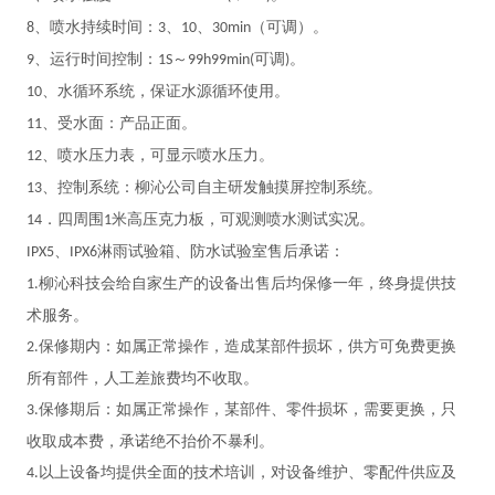
、喷水持续时间：
、
、
（可调）。
8
3
10
30min
、运行时间控制：
～
可调
。
9
1S
99h99min(
)
、水循环系统，保证水源循环使用。
10
、受水面：产品正面。
11
、喷水压力表，可显示喷水压力。
12
、控制系统：柳沁公司自主研发触摸屏控制系统。
13
．四周围
米高压克力板，可观测喷水测试实况。
14
1
、
淋雨试验箱、防水试验室售后承诺：
IPX5
IPX6
柳沁科技会给自家生产的设备出售后均保修一年，终身提供技
1.
术服务。
保修期内：如属正常操作，造成某部件损坏，供方可免费更换
2.
所有部件，人工差旅费均不收取。
保修期后：如属正常操作，某部件、零件损坏，需要更换，只
3.
收取成本费，承诺绝不抬价不暴利。
以上设备均提供全面的技术培训，对设备维护、零配件供应及
4.