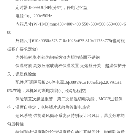
定时器
:0~999.9小时(分钟)，停电记忆型
电源
:1φ、200v/50Hz
内箱尺寸
(W×H×D)mm:450×400×400 550×500×500 650×600×6
00
外箱尺寸
610×9050×575 710×1025×675 810×1175×775(也可根
据客户要求定做)
内外箱材质
:外箱为钢板烤漆内胆为镜面不锈钢
保温材质
:高效压缩玻璃棉保温装置:无熔丝开关，超温保护开
关，瓷质保险丝
配件
:可调隔层板2-6件电源:3ф380VAC±10%或2ф220VAC±1
0%在地，风机延时断电功能(可另购配程控)
保险装置
次超温报警，第二次超温切电功能，MCCB过载保
护，温度自整定，电热鳍片式散热管形电热管
运风系统
:强制送风循环系统及特别设计出风口，温度分布均
匀度特佳
控制形成
:温度到达设定温度后自动打开时间计，时间到达后