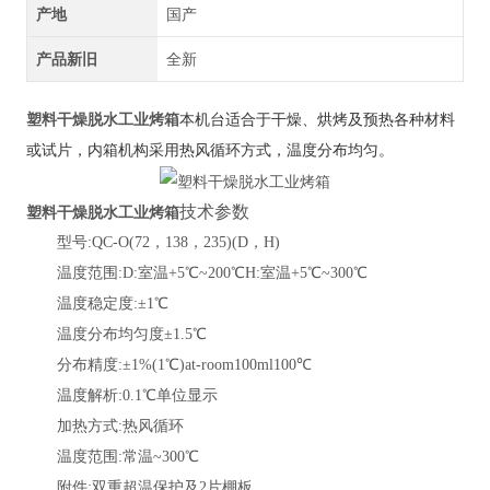
产地
国产
产品新旧
全新
塑料干燥脱水工业烤箱
本机台适合于干燥、烘烤及预热各种材料
或试片，内箱机构采用热风循环方式，温度分布均匀。
技术参数
塑料干燥脱水工业烤箱
型号
:QC-O(72，138，235)(D，H)
温度范围
:D:室温+5℃~200℃H:室温+5℃~300℃
温度稳定度
:±1℃
温度分布均匀度
±1.5℃
分布精度
:±1%(1℃)at-room100ml100℃
温度解析
:0.1℃单位显示
加热方式
:热风循环
温度范围
:常温~300℃
附件
:双重超温保护及2片棚板