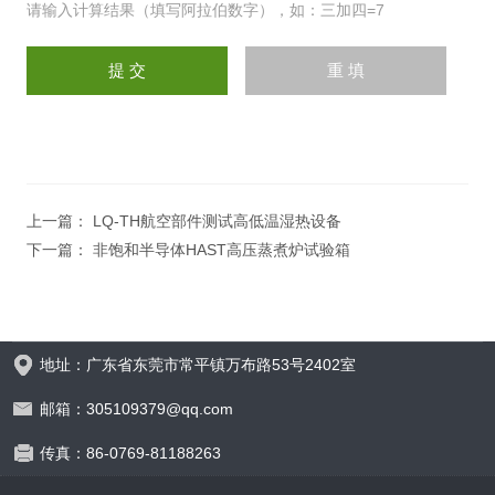
请输入计算结果（填写阿拉伯数字），如：三加四=7
上一篇：
LQ-TH航空部件测试高低温湿热设备
下一篇：
非饱和半导体HAST高压蒸煮炉试验箱
地址：广东省东莞市常平镇万布路53号2402室
邮箱：305109379@qq.com
传真：86-0769-81188263