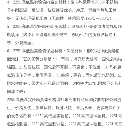
4、225L高低温实验箱内箱选材料：柳沁均采用 SUS304不锈钢。
具有耐高温、耐低温、抗腐蚀等优势。冲压、弯曲等热加工性
好，无热处理硬化现象（无磁性，使用温度-196℃～800℃）。
5、225L高低温实验箱外壳所选材： SUS304不锈钢或者冷轧板静
电喷涂（烤漆）不管选用哪个材料，柳沁生产的所有设备均工
艺，外观美丽。
6、225L高低温实验箱保温材料：保温材料：柳沁采用
硬质聚氨
酯泡沫（
它的优势分别是：
1. 节能，填充后无缝隙，固化后粘结
强固。2. 防震抗压，固化后不开裂，不腐化，不脱落。3. 具有超
低温热传导率，耐候保温。4. 绝缘，隔音，固化后防水防潮。5.
防水性能好，因为泡沫孔是封闭的，封闭率达95% ,雨水不会从孔
间渗过去）。
225L高低温实验箱具体价格请找东莞市柳沁检测仪器有限公司提
供，价格从优，质量从良、服务从快、售后从全。更多与其相关
的设备名称有：225L高低温实验箱、225L高低温试验机、225L高
低温检测箱、225L高低温测试箱、225L高低温试验柜、225L高低