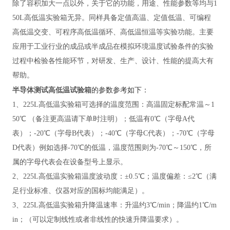
除了容积加大一点以外，关于它的功能，用途、性能参数等均与
1
50L高低温实验箱无异。同样具备定值高温、定值低温、可编程
高低温交变、可程序高低温循环、高低温恒温等实验功能。主要
应用于工业行业的成品或半成品在模拟环境温度试验条件的实验
过程中检验各性能环节，对研发、生产、设计、性能的提高大有
帮助。
半导体测试高低温试验箱
的参数参考如下：
1、225L高低温实验箱可选择的温度范围：高温固定标配常温～1
50℃ （备注更高温请下单时注明）；低温有0℃（字母A代
表）；-20℃（字母B代表）；-40℃（字母C代表）；-70℃（字母
D代表）例如选择-70℃的低温，温度范围则为-70℃～150℃，所
属的字母代表会在设备型号上显示。
2、225L高低温实验箱温度波动度：±0.5℃；温度偏差：≤2℃（满
足行业标准、仪器对应的国标均能满足）。
3、225L高低温实验箱升降温速率：升温约3℃/min；降温约1℃/m
in；（可以定制线性或者非线性的快速升降温要求）。