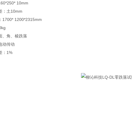
0*250* 10mm
：土10mm
00* 1200*2315mm
kg
面、角、棱跌落
电动传动
差：1%