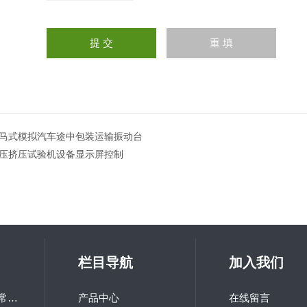
马式模拟汽车途中包装运输振动台
压挤压试验机设备显示屏控制
栏目导航
加入我们
LQ-GD-100研究所常用高低温交变试验箱
产品中心
在线留言