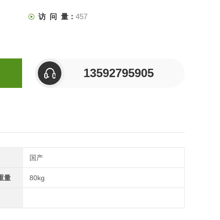
访 问 量：
457
13592795905
国产
重量
80kg