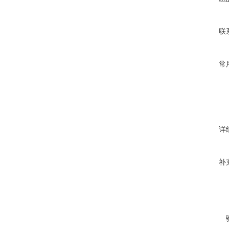
联
常
详
补