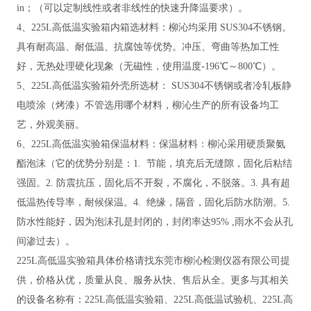
in；（可以定制线性或者非线性的快速升降温要求）。
4、225L高低温实验箱内箱选材料：柳沁均采用 SUS304不锈钢。
具有耐高温、耐低温、抗腐蚀等优势。冲压、弯曲等热加工性
好，无热处理硬化现象（无磁性，使用温度-196℃～800℃）。
5、225L高低温实验箱外壳所选材： SUS304不锈钢或者冷轧板静
电喷涂（烤漆）不管选用哪个材料，柳沁生产的所有设备均工
艺，外观美丽。
6、225L高低温实验箱保温材料：保温材料：柳沁采用
硬质聚氨
酯泡沫（
它的优势分别是：
1. 节能，填充后无缝隙，固化后粘结
强固。2. 防震抗压，固化后不开裂，不腐化，不脱落。3. 具有超
低温热传导率，耐候保温。4. 绝缘，隔音，固化后防水防潮。5.
防水性能好，因为泡沫孔是封闭的，封闭率达95% ,雨水不会从孔
间渗过去）。
225L高低温实验箱具体价格请找东莞市柳沁检测仪器有限公司提
供，价格从优，质量从良、服务从快、售后从全。更多与其相关
的设备名称有：225L高低温实验箱、225L高低温试验机、225L高