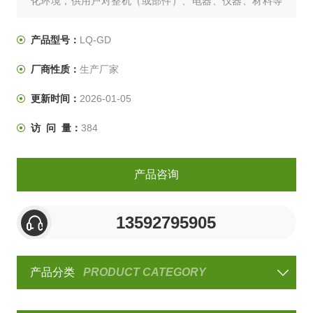
化环境，供用户对整机（或部件）、电器、仪器、材料等
作温湿度试验，以便考核试品的适应性或对试品的行为作
出评价。是新产品研制、样机试验、产品合格鉴定试验全
产品型号：
LQ-GD
过程的重要试验手段。
厂商性质：
生产厂家
更新时间：
2026-01-05
访 问 量：
384
产品咨询
13592795905
产品分类
PRODUCT CATEGORY