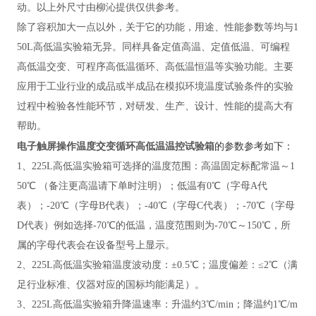
动。以上外尺寸由柳沁提供仅供参考。
除了容积加大一点以外，关于它的功能，用途、性能参数等均与
1
50L高低温实验箱无异。同样具备定值高温、定值低温、可编程
高低温交变、可程序高低温循环、高低温恒温等实验功能。主要
应用于工业行业的成品或半成品在模拟环境温度试验条件的实验
过程中检验各性能环节，对研发、生产、设计、性能的提高大有
帮助。
电子触屏操作温度交变循环高低温温控试验箱
的参数参考如下：
1、225L高低温实验箱可选择的温度范围：高温固定标配常温～1
50℃ （备注更高温请下单时注明）；低温有0℃（字母A代
表）；-20℃（字母B代表）；-40℃（字母C代表）；-70℃（字母
D代表）例如选择-70℃的低温，温度范围则为-70℃～150℃，所
属的字母代表会在设备型号上显示。
2、225L高低温实验箱温度波动度：±0.5℃；温度偏差：≤2℃（满
足行业标准、仪器对应的国标均能满足）。
3、225L高低温实验箱升降温速率：升温约3℃/min；降温约1℃/m