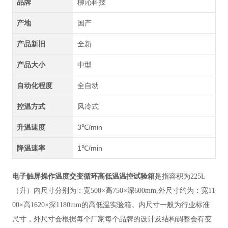
品牌
柳沁科技
产地
国产
产品新旧
全新
产品大小
中型
自动化程度
全自动
控温方式
风冷式
升温速度
3℃/min
降温速率
1℃/min
电子触屏操作温度交变循环高低温温控试验箱
是指容积为225L
（升）内尺寸分别为：宽500×高750×深600mm,外尺寸约为：宽11
00×高1620×深1180mm的高低温实验箱。内尺寸一般为行业标准
尺寸，外尺寸会根据每个厂家每个品牌的设计及结构调整会有变