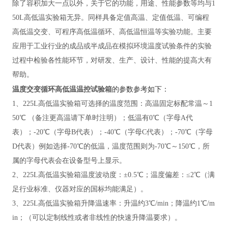
除了容积加大一点以外，关于它的功能，用途、性能参数等均与
1
50L高低温实验箱无异。同样具备定值高温、定值低温、可编程
高低温交变、可程序高低温循环、高低温恒温等实验功能。主要
应用于工业行业的成品或半成品在模拟环境温度试验条件的实验
过程中检验各性能环节，对研发、生产、设计、性能的提高大有
帮助。
温度交变循环高低温温控试验箱
的参数参考如下：
1、225L高低温实验箱可选择的温度范围：高温固定标配常温～1
50℃ （备注更高温请下单时注明）；低温有0℃（字母A代
表）；-20℃（字母B代表）；-40℃（字母C代表）；-70℃（字母
D代表）例如选择-70℃的低温，温度范围则为-70℃～150℃，所
属的字母代表会在设备型号上显示。
2、225L高低温实验箱温度波动度：±0.5℃；温度偏差：≤2℃（满
足行业标准、仪器对应的国标均能满足）。
3、225L高低温实验箱升降温速率：升温约3℃/min；降温约1℃/m
in；（可以定制线性或者非线性的快速升降温要求）。