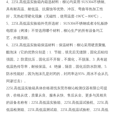
4、225L高低温实验箱内箱选材料：柳沁均采用 SUS304不锈钢。
具有耐高温、耐低温、抗腐蚀等优势。冲压、弯曲等热加工性
好，无热处理硬化现象（无磁性，使用温度-196℃～800℃）。
5、225L高低温实验箱外壳所选材： SUS304不锈钢或者冷轧板静
电喷涂（烤漆）不管选用哪个材料，柳沁生产的所有设备均工
艺，外观美丽。
6、225L高低温实验箱保温材料：保温材料：柳沁采用
硬质聚氨
酯泡沫（
它的优势分别是：
1. 节能，填充后无缝隙，固化后粘结
强固。2. 防震抗压，固化后不开裂，不腐化，不脱落。3. 具有超
低温热传导率，耐候保温。4. 绝缘，隔音，固化后防水防潮。5.
防水性能好，因为泡沫孔是封闭的，封闭率达95% ,雨水不会从孔
间渗过去）。
225L高低温实验箱具体价格请找东莞市柳沁检测仪器有限公司提
供，价格从优，质量从良、服务从快、售后从全。更多与其相关
的设备名称有：225L高低温实验箱、225L高低温试验机、225L高
低温检测箱、225L高低温测试箱、225L高低温试验柜、225L高低