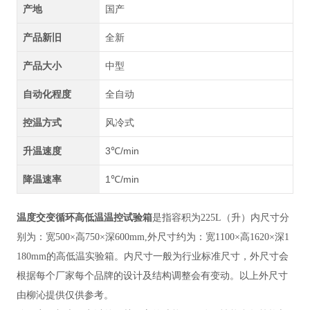
产地
国产
产品新旧
全新
产品大小
中型
自动化程度
全自动
控温方式
风冷式
升温速度
3℃/min
降温速率
1℃/min
温度交变循环高低温温控试验箱
是指容积为225L（升）内尺寸分
别为：宽500×高750×深600mm,外尺寸约为：宽1100×高1620×深1
180mm的高低温实验箱。内尺寸一般为行业标准尺寸，外尺寸会
根据每个厂家每个品牌的设计及结构调整会有变动。以上外尺寸
由柳沁提供仅供参考。