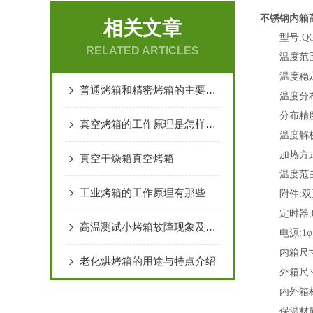
不锈钢内箱
相关文章
型号
:Q
RELATED ARTICLES
温度范
温度稳
普通烤箱和精密烤箱的主要区别
温度分
分布精
真空烤箱的工作原理是怎样的？
温度解
加热方
真空干燥箱真空烤箱
温度范
工业烤箱的工作原理有那些
附件
:
定时器
高温测试小烤箱故障现象及解决方案
电源
:1
内箱尺
老化烘烤箱的用途与特点介绍
外箱尺
内外箱
保温材