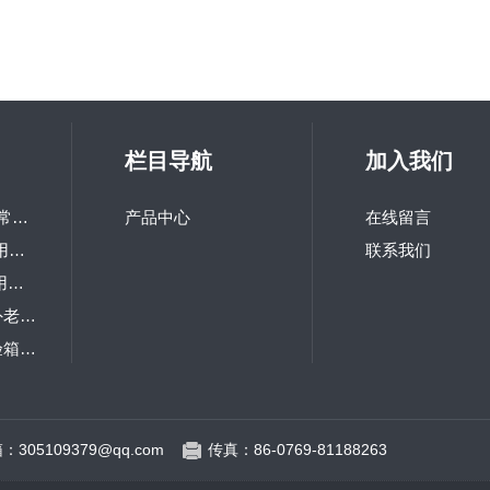
栏目导航
加入我们
LQ-GD-100研究所常用高低温交变试验箱
产品中心
在线留言
LQ-TH-800高校热用可程式恒温恒湿箱
联系我们
LQ-TS-216研究院用冲击试验机
LQ-UV1-S台式紫外老化试验箱
LQ-IP箱式防尘试验箱 砂尘试验箱
LQ-RM大型步入式老化房
：305109379@qq.com
传真：86-0769-81188263