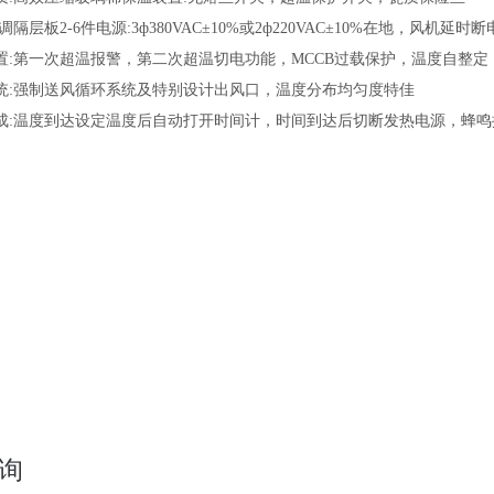
可调隔层板2-6件电源:3ф380VAC±10%或2ф220VAC±10%在地，风机延
置
:第一次超温报警，第二次超温切电功能，MCCB过载保护，温度自整
统
:强制送风循环系统及特别设计出风口，温度分布均匀度特佳
成
:温度到达设定温度后自动打开时间计，时间到达后切断发热电源，蜂鸣
询