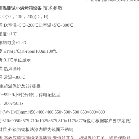
技术参数
高温测试小烘烤箱设备
C-O(72，138，235)(D，H)
围
:D:室温+5℃~200℃H:室温+5℃~300℃
定度
:±1℃
布均匀度
±1.5℃
度
:±1%(1℃)at-room100ml100℃
析
:0.1℃单位显示
式
:热风循环
围
:常温~300℃
双重超温保护及2片棚板
:0~999.9小时(分钟)，停电记忆型
φ、200v/50Hz
寸
(W×H×D)mm:450×400×400 550×500×500 650×600×600
寸
610×9050×575 710×1025×675 810×1175×775(也可根据客户要求定做)
材质
:外箱为钢板烤漆内胆为镜面不锈钢
质
:高效压缩玻璃棉保温装置:无熔丝开关，超温保护开关，瓷质保险丝