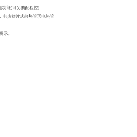
时断电功能(可另购配程控)
定，电热鳍片式散热管形电热管
提示
。