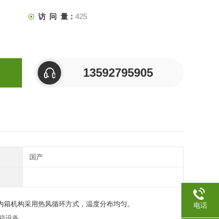
访 问 量：
425
13592795905
国产
内箱机构采用热风循环方式，温度分布均匀。
电话