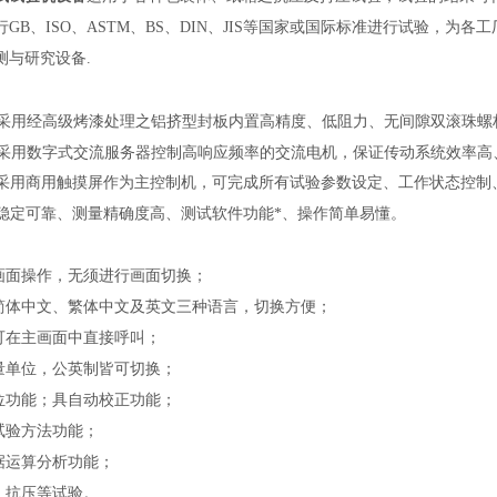
行
GB、ISO、ASTM、BS、DIN、JIS等国家或国际标准进行试验，
测与研究设备.
结构采用经高级烤漆处理之铝挤型封板内置高精度、低阻力、无间隙双滚珠
系统采用数字式交流服务器控制高响应频率的交流电机，保证传动系统效率高、
系统采用商用触摸屏作为主控制机，可完成所有试验参数设定、工作状态控
性能稳定可靠、测量精确度高、测试软件功能*、操作简单易懂。
一画面操作，无须进行画面切换；
有简体中文、繁体中文及英文三种语言，切换方便；
据可在主画面中直接呼叫；
测量单位，公英制皆可切换；
回位功能；具自动校正功能；
义试验方法功能；
数据运算分析功能；
码、抗压等试验。