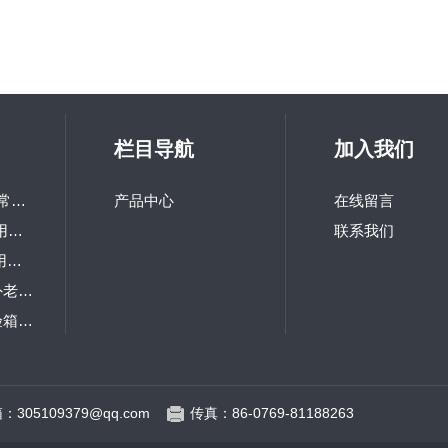
栏目导航
加入我们
LQ-GD-100研究所常用高低温交变试验箱
产品中心
在线留言
LQ-TH-800高校热用可程式恒温恒湿箱
联系我们
LQ-TS-216研究院用冲击试验机
LQ-UV1-S台式紫外老化试验箱
LQ-IP箱式防尘试验箱 砂尘试验箱
LQ-RM大型步入式老化房
：305109379@qq.com
传真：86-0769-81188263