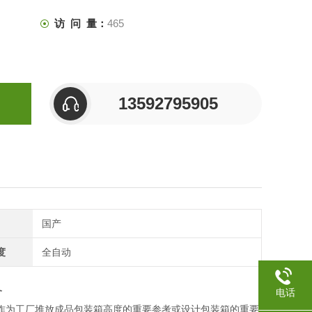
访 问 量：
465
13592795905
国产
度
全自动
备
电话
作为工厂堆放成品包装箱高度的重要参考或设计包装箱的重要