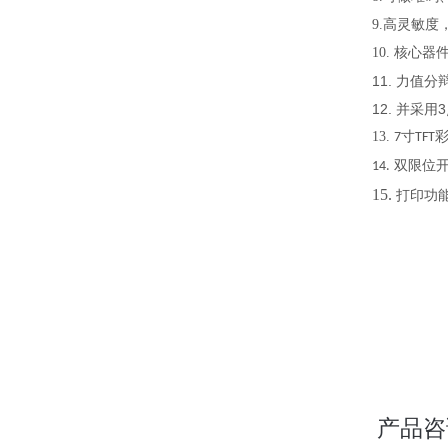
9.高灵敏
10. 核心
11. 力值
12. 并
13.
寸
7
TFT
双限位开
14.
15.
打印功
产品咨