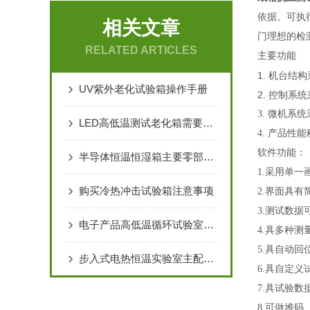
依据。可执
相关文章
门理想的检
RELATED ARTICLES
主要功能
1. 机台
UV紫外老化试验箱操作手册
2. 控制
3. 微机
LED高低温测试老化箱需要有规律的检查
4. 产品
软件功能：
半导体恒温恒湿箱主要零部件检测指导，消声器，高低压力开关，气液。
1.采用单
购买冷热冲击试验箱注意事项
2.界面具
3.测试数
电子产品高低温循环试验室特点介绍
4.具多种
5.具自动
步入式电热恒温实验室主配件压缩机保养四大要素
6.具自定
7.具试验
8.可做堆