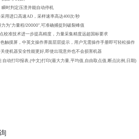
度，瞬时判定压溃并能自动停机
器件采用进口高速AD，采样速率高达400次/秒
分辩力为“力量程/20000",可准确捕捉到破裂峰值
采用3点校准技术进一步提高精度，力量采集精度远超国标要求
彩色触摸屏，中英文操作界面层层提示，用户无需操作手册即可轻松操作
关使机器安全性能更好,即使出现意外也不会损害机器
:
,(
)
(
,
,
,
,
)
能
自动打印报表
中文
打印
最大力量
平均值
自由取点值
断点比例
日期
询