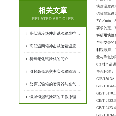
快速温度循
相关文章
选择非标设计
RELATED ARTICLES
7℃／min
要求的宽、
高低温冷热冲击试验箱维护保养守则
科研用快速
产生交替的
高低温两箱冲击试验箱温度恢复时间如何查看
制程瑕疵、
量与降低故
臭氧老化试验机的简介
0％对产品
引起高低温交变实验箱降温缓慢的原因
符合标准：
GJB/150
盐雾试验箱的喷雾器与空气压缩的基本原理分析
GJB/150
GB/T 51
恒温恒湿试验箱的工作原理
GB/T 24
GB/T 24
GJB/150