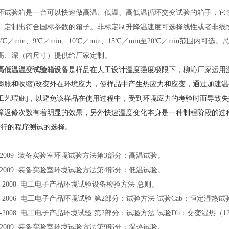
环试验箱是一台可以快速做高温、低温、高低温循环交变试验的箱子，它
定制出符合国标参数的箱子。非标定制升降温速度可选择线性或者非线性2℃／mi
、8℃／min、9℃／min、10℃／min、15℃／min至20℃／min范
高、深（内尺寸）提供给厂家定制。
高低温温变试验箱设备
是样品在人工设计
温度强度极限下，柳沁厂家运用
膨胀和收缩)改变外在环境应力，使样品中产生热应力和应变，通过加速温
工艺瑕疵]，以避免该样品在使用过程中，受到环境应力的考验时而导致
障返修次数有着明显的效果，另外快速温度变化本身是一种制程阶段的过程
进行的程序测试的选择。
.3A-2009 装备实验室环境试验方法第3部分：高温试验
。
.4A-2009 装备实验室环境试验方法第4部分：低温试验
。
70.1-2008 电工电子产品环境试验设备检验方法 总则
。
23.3-2006 电工电子产品环境试验 第2部分：试验方法 试验Cab：恒定湿热试
23.4-2008 电工电子产品环境试验 第2部分：试验方法 试验Db：交变湿热（12h
.9A-2009 装备实验室环境试验方法第9部分：湿热试验
。