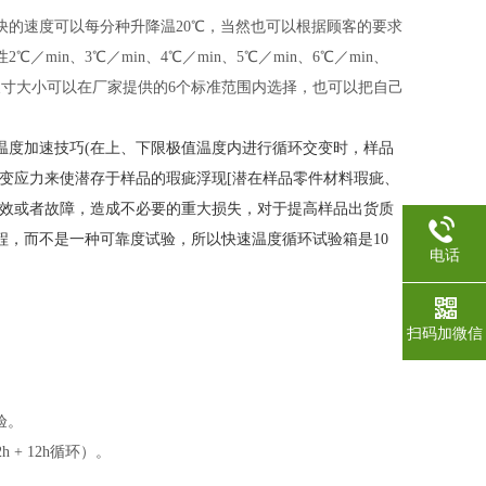
快的速度可以每分种升降温
20℃，当然也可以根据顾客的要求
n、3℃／min、4℃／min、5℃／min、6℃／min、
围内可选。尺寸大小可以在厂家提供的6个标准范围内选择，也可以把自己
温度加速技巧
(在上、下限极值温度内进行循环交变时，样品
变应力来使潜存于样品的瑕疵浮现[潜在样品零件材料瑕疵、
失效或者故障，造成不必要的重大损失，对于提高样品出货质
，而不是一种可靠度试验，所以快速温度循环试验箱是10
电话
扫码加微信
验
。
 + 12h循环）
。