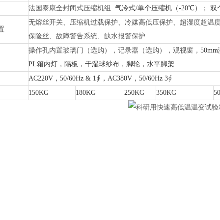
法国泰康全封闭式压缩机组
气冷式/单个压缩机（-20℃）； 双个
无熔丝开关、压缩机过载保护、冷媒高低压保护、超湿度超温
置
保险丝、故障警告系统、缺水报警保护
操作孔内置玻璃门（选购），记录器（选购），观视窗，
50m
PL箱内灯，隔板，干湿球纱布，脚轮，水平脚架
AC220V，50/60Hz & 1∮，AC380V，50/60Hz 3∮
150KG
180KG
250KG
350KG
5