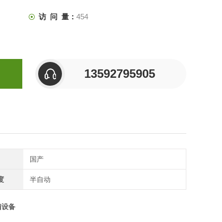
访 问 量：
454
13592795905
国产
度
半自动
箱设备