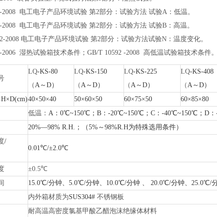
23.1-2008 电工电子产品环境试验 第2部分：试验方法 试验A：低温
。
23.2-2008 电工电子产品环境试验 第2部分：试验方法 试验B：高温
。
23.22-2008 电工电子产品环境试验 第2部分：试验方法试验N：温度变化
。
86 -2006 湿热试验箱技术条件；GB/T 10592 -2008 高低温试验箱技术条件
LQ
-KS-80
LQ
-KS-150
LQ
-KS-225
LQ
-KS-408
号
（
A～D）
（
A～D）
（
A～D）
（
A～D）
H×D(cm)
40×50×40
50×60×50
60×75×50
60×85×80
低温：
A：0℃~150℃；B：-20℃~150℃；C：-40℃~150
20%—98% R.H.；（5%～98%R.H为特殊选用条件）
度
/
0.01℃/±2.0℃
度
±0.5℃
间
15.0℃/分钟、5.0℃/分钟、10.0℃/分钟 、 20.0℃/分钟、25
内外箱材质为
SUS304#
不锈钢板
耐高温高密度氯基甲酸乙醋泡沫绝缘体材料