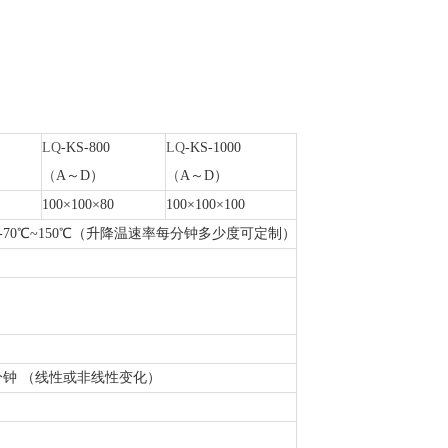
。
LQ
-KS-800
LQ
-KS-1000
（
A～D）
（
A～D）
100×100×80
100×100×100
℃；D：-70℃~150℃（升降温速率每分钟多少度可定制）
.0℃/分钟 （线性或非线性变化）