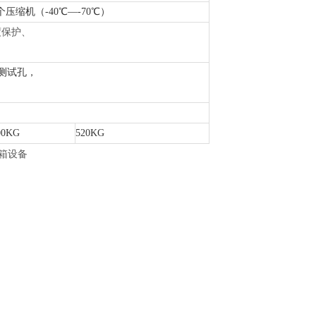
压缩机（-40℃—-70℃）
度保护、
m测试孔，
00KG
520KG