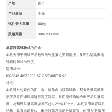
产地
国产
产品新旧
全新
试件最大重量
80kg
跌落高度
300-1500mm
单臂跌落试验机
的用途:
本机专用于测试产品包装受到坠落之受损情况，及评估运输搬运
过程时耐冲击强度。
适用标准:
IS02248 JISZ0202-87 GB/T4857.5-92
特点:
本机可对包装件的面、角、棱作自由跌落试验，配备数显高度显
示仪及采用译码器进行高度跟踪，从而能精确地给出产品跌落高
度，与预设跌落高度误差不超过2%或10MM。本机采用单臂双柱
结构，具有电动复位、电控跌落及电动升降装置，使用方便;液压