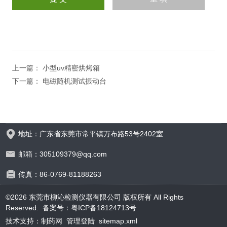
上一篇：
小型uv精密烘烤箱
下一篇：
电磁随机测试振动台
地址：广东省东莞市常平镇万布路53号2402室
邮箱：305109379@qq.com
传真：86-0769-81188263
©2026 东莞市柳沁检测仪器有限公司 版权所有 All Rights
Reserved.
备案号：粤ICP备18124713号
技术支持：
制药网
管理登陆
sitemap.xml