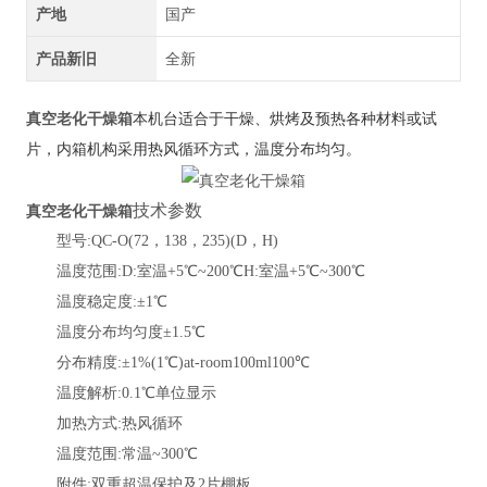
产地
国产
产品新旧
全新
真空老化干燥箱
本机台适合于干燥、烘烤及预热各种材料或试
片，内箱机构采用热风循环方式，温度分布均匀。
技术参数
真空老化干燥箱
型号
:QC-O(72，138，235)(D，H)
温度范围
:D:室温+5℃~200℃H:室温+5℃~300℃
温度稳定度
:±1℃
温度分布均匀度
±1.5℃
分布精度
:±1%(1℃)at-room100ml100℃
温度解析
:0.1℃单位显示
加热方式
:热风循环
温度范围
:常温~300℃
附件
:双重超温保护及2片棚板