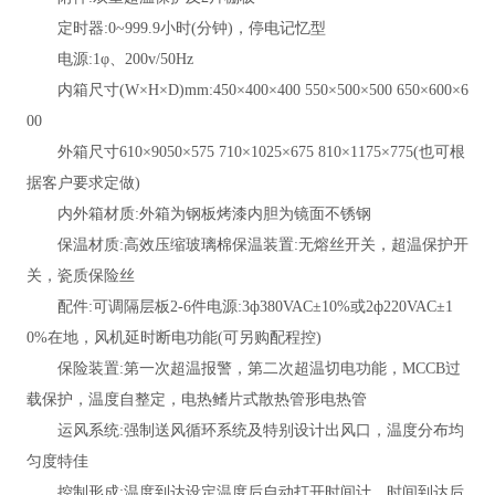
定时器
:0~999.9小时(分钟)，停电记忆型
电源
:1φ、200v/50Hz
内箱尺寸
(W×H×D)mm:450×400×400 550×500×500 650×600×6
00
外箱尺寸
610×9050×575 710×1025×675 810×1175×775(也可根
据客户要求定做)
内外箱材质
:外箱为钢板烤漆内胆为镜面不锈钢
保温材质
:高效压缩玻璃棉保温装置:无熔丝开关，超温保护开
关，瓷质保险丝
配件
:可调隔层板2-6件电源:3ф380VAC±10%或2ф220VAC±1
0%在地，风机延时断电功能(可另购配程控)
保险装置
:第一次超温报警，第二次超温切电功能，MCCB过
载保护，温度自整定，电热鳍片式散热管形电热管
运风系统
:强制送风循环系统及特别设计出风口，温度分布均
匀度特佳
控制形成
:温度到达设定温度后自动打开时间计，时间到达后