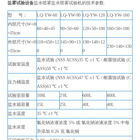
盐雾试验设备
盐水喷雾
盐水喷雾试验机的技术参数
:
型
号：
LQ
-YW-60
LQ
-YW-90
LQ
-YW-120
LQ
-YW-160
内部尺寸
(W×H
60×40×45
90×50×60
120×50×100
160×50×100
×D)cm
外部尺寸
(W×H
110×650×12
145×90×13
190×140×12
230×140×130
×D)cm
0
0
0
盐水试验
(NSS ACSS)35 ℃ ±1 ℃ / 耐腐蚀试验 (C
试验室温度
ASS)50 ℃ ±1 ℃
盐水试验
(NSS ACSS)47 ℃ ±1 ℃ / 耐腐蚀试验 (C
压力桶温度
ASS)63 ℃ ±1 ℃
试验室容量
108L
2'0L
600L
800L
盐水箱容量
15L
25L
40L
40L
盐水温度
35 ℃ ±1 ℃
氯化钠浓液浓度
5% 或 氯化钠浓液浓度 5% 中每
盐水浓度
升添加 0.26 克 氯化铜