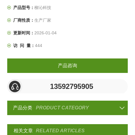
涂料、电镀、有机及无机皮膜、防锈处理、阳极处理、等
产品型号：
柳沁科技
耐蚀之产品测试。是工业行业常用到的一款试验机。
厂商性质：
生产厂家
更新时间：
2026-01-04
访 问 量：
444
产品咨询
13592795905
产品分类
PRODUCT CATEGORY
相关文章
RELATED ARTICLES