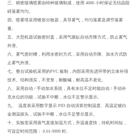
三、精密玻璃喷雾由特种玻璃制成，使用
4000 小时保证无结晶阻
碍落雾均匀。
四、喷雾塔采用锥形分散器，具导雾气，均匀落雾及调节落雾
量。
五、大型机器试验密封盖，采用气驱缸自动升降方式，防止雾气
外泄。
六、雾气密封槽，利用水密封方式，采用自动升降、加水方式防
止雾气外泄。
七、整台试验机采用的
PVC 板制，内部采用先进环带的立体补强
技术。结构强实，不变形，耐酸碱，耐高温不老化。
八、采用自动
/ 手动加水系统，具有水位不足时能自动 / 手动补
充水位的功能，试验不中断，水位不足警示显示。
九、
温度表采用数字显示
PID 自动演算控制温度、高温定镀白
金测温探头，试验不中断，水位不足警示显示。
十、实验室采用蒸气直接加温方式，升温
速度快，待机时间短，
可设定时间范围：
0.01-9999 时。