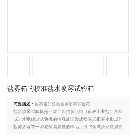
盐雾箱的校准盐水喷雾试验箱
简要描述：
盐雾箱的校准盐水喷雾试验箱
盐水喷雾试验机是一款可以把氯化钠（简称工业盐）兑换
成盐水哦经过试验机的特殊处理形成喷雾式把雾水形成的
盐雾洒落在一些易锈易腐蚀的样品上做防锈试验及抗腐蚀
试验，如钥匙、门锁、手表、耳机、等五金配件，包括、