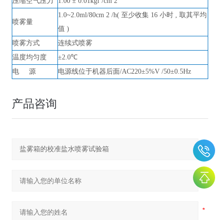
压缩空气压力
1.00 ± 0.01kgf /cm 2
1.0~2.0ml/80cm 2 /h( 至少收集 16 小时 , 取其平均
喷雾量
值 )
喷雾方式
连续式喷雾
温度均匀度
±2.0℃
电
源
电源线位于机器后面
/AC220±5%V /50±0.5Hz
产品咨询