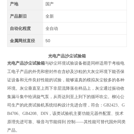
产地
国产
产品新旧
全新
自动化程度
全自动
金属网丝直径
50
光电产品沙尘试验箱
光电产品沙尘试验箱
与砂尘环境试验设备都是同样适用于考核电
工电子产品的外壳和密封件在含砂及沙粒的大灰尘环境下能否保
证设备和元件良好性能的试验，能够逼真的模拟灰尘较多的各种
环境。灰尘垂直至上而下非层流降落在样品上，灰尘通过振动收
集漏斗集中给涡旋气泵，从而达到至上到下的循环吹尘。柳沁公
司生产的此类试验机系统结构设计先进合理，符合：
GB2423、G
B4706、GB4208、DIN，该类试验机主要功能元器件配置、技术
原理先进可靠、噪音与节能得到 控制——其性能可替代国外同类
产品。