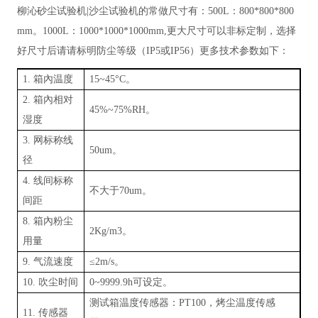
柳沁砂尘试验机
|沙尘试验机的常做尺寸有：500L：800*800*800
mm
。
1000L：1000*1000*1000mm,更大尺寸可以非标定制，选择
好尺寸后请请标明防尘等级（IP5或IP56）更多技术参数如下：
1. 箱內温度
15~45°C
。
2. 箱內相对
45%~75%RH
。
湿度
3. 网标称线
50um
。
径
4. 线间标称
不大于
70um
。
间距
8. 箱內粉尘
2Kg/m3
。
用量
9.
气流速度
≤2m/s
。
10.
吹尘时间
0~9999.9h可设定
。
测试箱温度传感器：
PT100，烤尘温度传感
11. 传感器