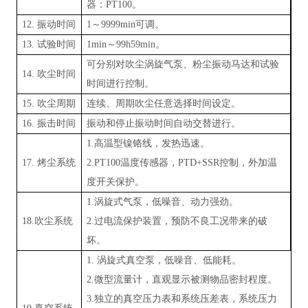
器：PT100
。
12. 振动时间
1～9999min可调
。
13. 试验时间
1min～99h59min
。
可分别对吹尘涡旋气泵、粉尘振动马达和试验
14
.
吹尘时间
时间进行控制。
15
.
吹尘周期
连续、周期吹尘任意选择时间设定。
16.
振击时间
振动和停止振动时间自动交替进行。
1.高温型镍铬线，发热迅速
。
17.
烤尘系统
2.PT100温度传感器，PTD+SSR控制，外加温
度开关保护
。
1.涡旋式气泵，低噪音、动力强劲
。
18.
吹尘系统
2.过电流保护装置，预防不良工况带来的破
坏
。
1.
涡旋式真空泵，低噪音、低能耗
。
2.微型流量计，直观显示被测物品密封程度
。
3.独立的真空压力表和系统压差表，系统压力