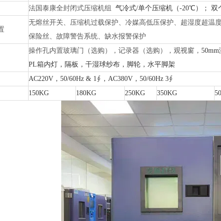
法国泰康全封闭式压缩机组
气冷式/单个压缩机（-20℃）； 双个
无熔丝开关、压缩机过载保护、冷媒高低压保护、超湿度超温
置
保险丝、故障警告系统、缺水报警保护
操作孔内置玻璃门（选购），记录器（选购），观视窗，
50m
PL箱内灯，隔板，干湿球纱布，脚轮，水平脚架
AC220V，50/60Hz & 1∮，AC380V，50/60Hz 3∮
150KG
180KG
250KG
350KG
5