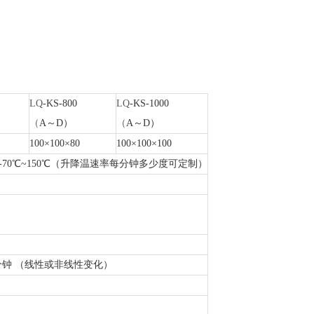
。
LQ
-KS-800
LQ
-KS-1000
（
A～D）
（
A～D）
100×100×80
100×100×100
℃；D：-70℃~150℃（升降温速率每分钟多少度可定制）
.0℃/分钟 （线性或非线性变化）