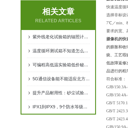
快速温度循
相关文章
选择非标设计
RELATED ARTICLES
7℃／min
要求的宽、
紫外线老化试验箱的辐照计作用
摄像机的快
的膨胀和收
温度循环测试箱不知道怎么保养吗
疵、工艺瑕
低故障返修
可编程高低温实验箱低价秘密大公开
品进行的程
5G通信设备能不能适应北方冬天的温差？这台设备说了算
符合标准：
GJB/150
提升产品耐用性：砂尘试验箱在质量控制中的重要作用
GJB/150
GB/T 51
IPX1到IPX9，9个防水等级，你的产品能过到第几级？
GB/T 24
GB/T 24
GJB/150