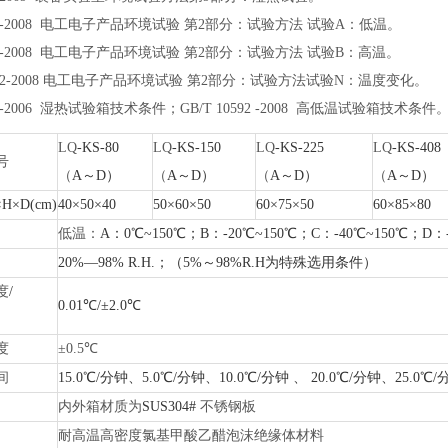
23.1-2008 电工电子产品环境试验 第2部分：试验方法 试验A：低温
。
23.2-2008 电工电子产品环境试验 第2部分：试验方法 试验B：高温
。
23.22-2008 电工电子产品环境试验 第2部分：试验方法试验N：温度变化
。
86 -2006 湿热试验箱技术条件；GB/T 10592 -2008 高低温试验箱技术条件
LQ
-KS-80
LQ
-KS-150
LQ
-KS-225
LQ
-KS-408
号
（
A～D）
（
A～D）
（
A～D）
（
A～D）
H×D(cm)
40×50×40
50×60×50
60×75×50
60×85×80
低温：
A：0℃~150℃；B：-20℃~150℃；C：-40℃~150
20%—98% R.H.；（5%～98%R.H为特殊选用条件）
度
/
0.01℃/±2.0℃
度
±0.5℃
间
15.0℃/分钟、5.0℃/分钟、10.0℃/分钟 、 20.0℃/分钟、25
内外箱材质为
SUS304#
不锈钢板
耐高温高密度氯基甲酸乙醋泡沫绝缘体材料