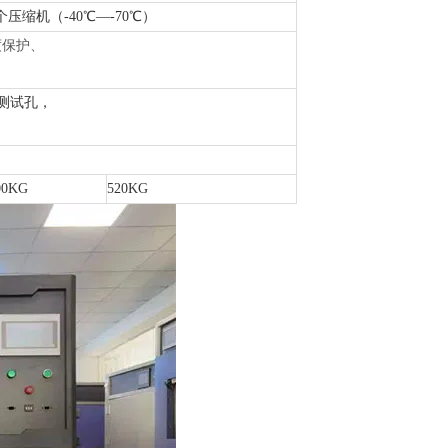
压缩机（-40℃—-70℃）
度保护、
m测试孔，
00KG
520KG