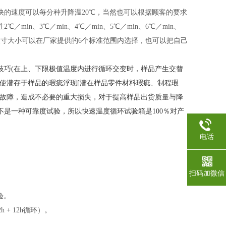
快的速度可以每分种升降温
20℃，当然也可以根据顾客的要求
n、3℃／min、4℃／min、5℃／min、6℃／min、
围内可选。尺寸大小可以在厂家提供的6个标准范围内选择，也可以把自己
技巧
(在上、下限极值温度内进行循环交变时，样品产生交替
使潜存于样品的瑕疵浮现[潜在样品零件材料瑕疵、制程瑕
者故障，造成不必要的重大损失，对于提高样品出货质量与降
是一种可靠度试验，所以快速温度循环试验箱是100％对产
电话
扫码加微信
验
。
 + 12h循环）
。