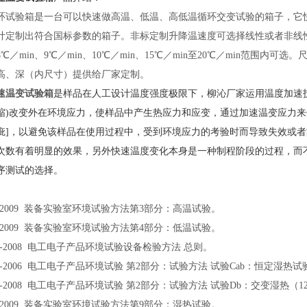
环试验箱是一台可以快速做高温、低温、高低温循环交变试验的箱子，它
定制出符合国标参数的箱子。非标定制升降温速度可选择线性或者非线性2℃／mi
、8℃／min、9℃／min、10℃／min、15℃／min至20℃／min范
高、深（内尺寸）提供给厂家定制。
速温变试验箱
是样品在人工设计
温度强度极限下，柳沁厂家运用温度加速
缩)改变外在环境应力，使样品中产生热应力和应变，通过加速温变应力来
疵]，以避免该样品在使用过程中，受到环境应力的考验时而导致失效或
次数有着明显的效果，另外快速温度变化本身是一种制程阶段的过程，而不
序测试的选择。
.3A-2009 装备实验室环境试验方法第3部分：高温试验
。
.4A-2009 装备实验室环境试验方法第4部分：低温试验
。
70.1-2008 电工电子产品环境试验设备检验方法 总则
。
23.3-2006 电工电子产品环境试验 第2部分：试验方法 试验Cab：恒定湿热试
23.4-2008 电工电子产品环境试验 第2部分：试验方法 试验Db：交变湿热（12h
.9A-2009 装备实验室环境试验方法第9部分：湿热试验
。