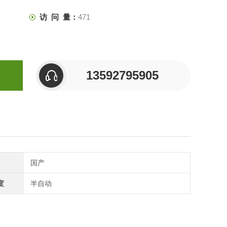
访 问 量：
471
13592795905
国产
度
半自动