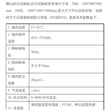
柳沁砂尘试验机
|沙尘试验机的常做尺寸有：500L：800*800*800
mm
。
1000L：1000*1000*1000mm,更大尺寸可以非标定制，选择
好尺寸后请请标明防尘等级（IP5或IP56）更多技术参数如下：
1. 箱內温度
15~45°C
。
2. 箱內相对
45%~75%RH
。
湿度
3. 网标称线
50um
。
径
4. 线间标称
不大于
70um
。
间距
8. 箱內粉尘
2Kg/m3
。
用量
9.
气流速度
≤2m/s
。
10.
吹尘时间
0~9999.9h可设定
。
测试箱温度传感器：
PT100，烤尘温度传感
11. 传感器