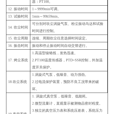
器：PT100
。
12. 振动时间
1～9999min可调
。
13. 试验时间
1min～99h59min
。
可分别对吹尘涡旋气泵、粉尘振动马达和试验
14
.
吹尘时间
时间进行控制。
15
.
吹尘周期
连续、周期吹尘任意选择时间设定。
16.
振击时间
振动和停止振动时间自动交替进行。
1.高温型镍铬线，发热迅速
。
17.
烤尘系统
2.PT100温度传感器，PTD+SSR控制，外加温
度开关保护
。
1.涡旋式气泵，低噪音、动力强劲
。
18.
吹尘系统
2.过电流保护装置，预防不良工况带来的破
坏
。
1.
涡旋式真空泵，低噪音、低能耗
。
2.微型流量计，直观显示被测物品密封程度
。
3.独立的真空压力表和系统压差表，系统压力