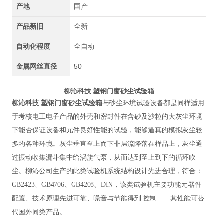
产地
国产
产品新旧
全新
自动化程度
全自动
金属网丝直径
50
柳沁科技
塑钢门窗砂尘试验箱
柳沁科技
塑钢门窗砂尘试验箱
与砂尘环境试验设备都是同样适用
于考核电工电子产品的外壳和密封件在含砂及沙粒的大灰尘环境
下能否保证设备和元件良好性能的试验，能够逼真的模拟灰尘较
多的各种环境。灰尘垂直至上而下非层流降落在样品上，灰尘通
过振动收集漏斗集中给涡旋气泵，从而达到至上到下的循环吹
尘。柳沁公司生产的此类试验机系统结构设计先进合理，符合：
GB2423、GB4706、GB4208、DIN，该类试验机主要功能元器件
配置、技术原理先进可靠、噪音与节能得到 控制——其性能可替
代国外同类产品。