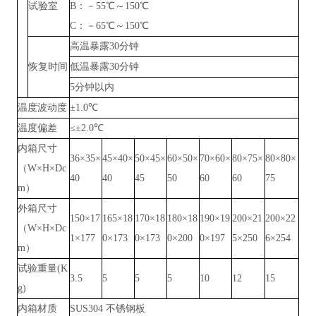
试验室
B：－55℃～150℃
C：－65℃～150℃
高温暴露
30分钟
恢复时间
低温暴露
30分钟
5分钟以内
温度波动度
±1.0℃
温度偏差
≤±2.0℃
内箱尺寸
36×35×
45×40×
50×45×
60×50×
70×60×
80×75×
80×80×
（
W×H×Dc
40
40
45
50
60
60
75
m）
外箱尺寸
150×17
165×18
170×18
180×18
190×19
200×21
200×22
（
W×H×Dc
1×177
0×173
0×173
0×200
0×197
5×250
6×254
m）
试验重量
(K
3.5
5
5
5
10
12
15
g)
内箱材质
SUS304 不锈钢板