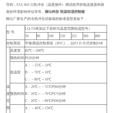
导则；EIA 364-32热冲击（温度循环）测试程序的电连接器和插
座的环境影响评估等等。
柳沁科技 恒温恒湿控制箱
柳沁厂家生产的冷热冲击试验箱
的
标准
选型表如下：
LQ-TS再加以下容积与温度范围组成型号）
型
号
50
80
100
150
252
360
480
控制系统
平衡调温控制系统（
BTC），以P.I.D.方式控制SSR
高度室
60℃～200℃
预热时间
约
20分钟
A：－55℃～10℃
低温室
B：－70℃～10℃
C：－80℃～10℃
温
A：20℃～－55℃约60分钟
度
预热时间
B：20℃～－70℃约75分钟
范
C：20℃～－80℃约90分钟
围
A：－40℃～150℃