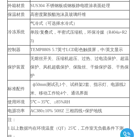
外箱材质
SUS304 不锈钢板或钢板静电喷涂表面处理
保温材质
高密度聚胺酯泡沫及玻璃纤维
气冷式（可选择水冷式）
冷冻系统
单段
/复叠式，半密式压缩机，环保冷媒（R404a+R2
3)
控制器
TEMP880S 5.7英寸LCD彩色触摸屏，中/英文显示
无熔丝开关、压缩机超压、过热、过电流保护、超温
保护装置
保护、风机超载保护、保险丝、干燥保护器、干热保
护
ф50mm测试孔1个、试样架2套、指示灯、电源线2
标准配件
米、移动工作轮4个、通讯界面
使用环境
5℃～35℃、≤85%RH
电源功率
AC380±10% 50HZ 三相四线+保护地线
注：
1.以上数据均在环境温度（QT）25℃，工作室无负载条件下测
得；