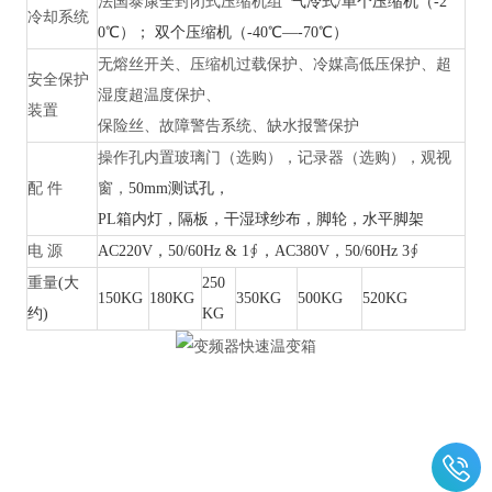
法国泰康全封闭式压缩机组
气冷式/单个压缩机（-2
冷却系统
0℃）； 双个压缩机（-40℃—-70℃）
无熔丝开关、压缩机过载保护、冷媒高低压保护、超
安全保护
湿度超温度保护、
装置
保险丝、故障警告系统、缺水报警保护
操作孔内置玻璃门（选购），记录器（选购），观视
配
件
窗，
50mm测试孔，
PL箱内灯，隔板，干湿球纱布，脚轮，水平脚架
电
源
AC220V，50/60Hz & 1∮，AC380V，50/60Hz 3∮
重量
(大
250
150KG
180KG
350KG
500KG
520KG
约)
KG