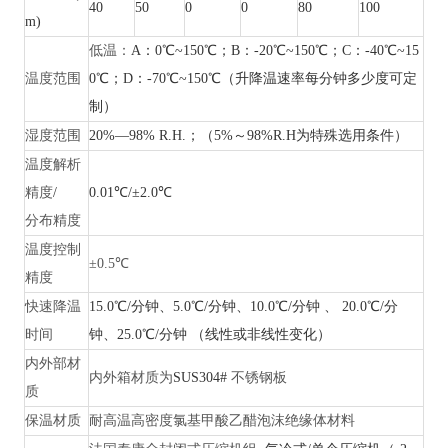
40
50
0
0
80
100
m)
低温：
A：0℃~150℃；B：-20℃~150℃；C：-40℃~15
温度范围
0℃；D：-70℃~150℃（升降温速率每分钟多少度可定
制）
湿度范围
20%—98% R.H.；（5%～98%R.H为特殊选用条件）
温度解析
精度
/
0.01℃/±2.0℃
分布精度
温度控制
±0.5℃
精度
快速降温
15.0℃/分钟、5.0℃/分钟、10.0℃/分钟 、 20.0℃/分
时间
钟、25.0℃/分钟 （线性或非线性变化）
内外部材
内外箱材质为
SUS304#
不锈钢板
质
保温材质
耐高温高密度氯基甲酸乙醋泡沫绝缘体材料