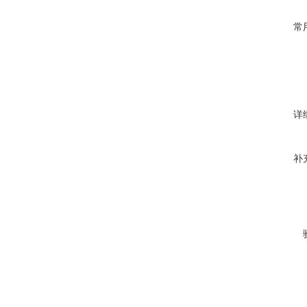
常
详
补