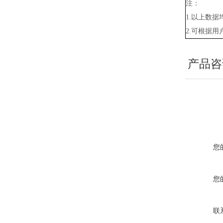
注：
1.以上数
2.可根据
产品咨
您
您
联