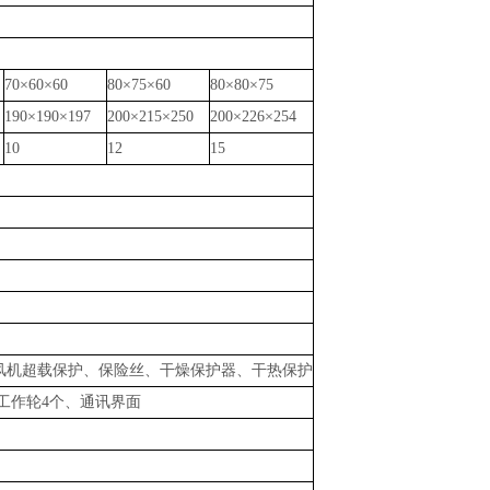
70×60×60
80×75×60
80×80×75
190×190×197
200×215×250
200×226×254
10
12
15
风机超载保护、保险丝、干燥保护器、干热保护
动工作轮4个、通讯界面