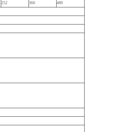
252
360
480