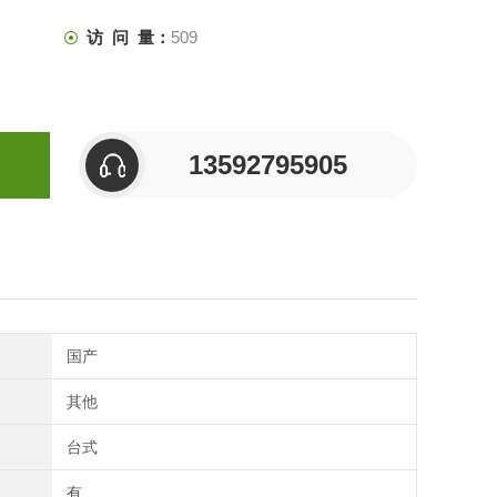
访 问 量：
509
13592795905
国产
其他
台式
有