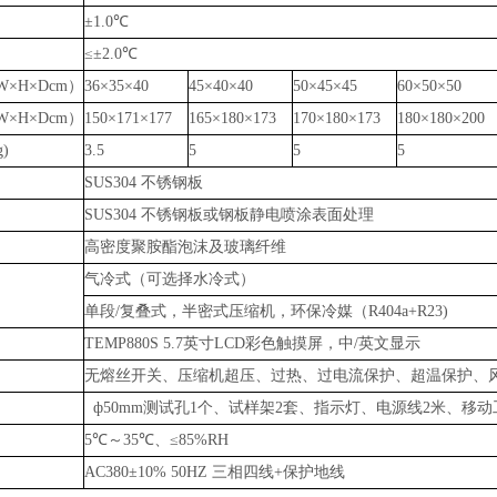
±1.0℃
≤±2.0℃
W×H×Dcm）
36×35×40
45×40×40
50×45×45
60×50×50
W×H×Dcm）
150×171×177
165×180×173
170×180×173
180×180×200
g)
3.5
5
5
5
SUS304 不锈钢板
SUS304 不锈钢板或钢板静电喷涂表面处理
高密度聚胺酯泡沫及玻璃纤维
气冷式（可选择水冷式）
单段
/复叠式，半密式压缩机，环保冷媒（R404a+R23)
TEMP880S 5.7英寸LCD彩色触摸屏，中/英文显示
无熔丝开关、压缩机超压、过热、过电流保护、超温保护、
ф50mm测试孔1个、试样架2套、指示灯、电源线2米、移
5℃～35℃、≤85%RH
AC380±10% 50HZ 三相四线+保护地线