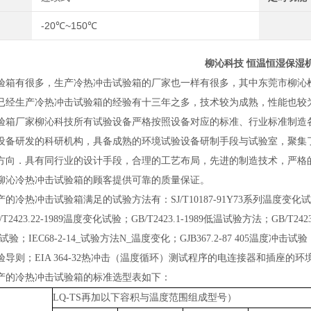
-20℃~150℃
柳沁科技 恒温恒湿保湿
验箱
有很多，生产冷热冲击试验箱的厂家也一样有很多，其中东莞市柳沁
已经生产冷热冲击试验箱的经验有十三年之多，技术较为成熟，性能也较
验箱厂家柳沁科技所有试验设备严格按照设备对应的标准、行业标准制造
设备研发的科研机构，具备成熟的环境试验设备研制手段与试验室，聚集
方向．具有同行业的设计手段，合理的工艺布局，先进的制造技术，严格
柳沁冷热冲击试验箱的顾客提供可靠的质量保证。
产的冷热冲击试验箱满足的试验方法有：
SJ/T10187-91Y73系列温度
2423.22-1989温度变化试验；GB/T2423.1-1989低温试验方法；GB/T242
验；IEC68-2-14_试验方法N_温度变化；GJB367.2-87 405温度冲击试验；GB/
导则；EIA 364-32热冲击（温度循环）测试程序的电连接器和插座的
产的冷热冲击试验箱
的
标准
选型表如下：
LQ-TS再加以下容积与温度范围组成型号）