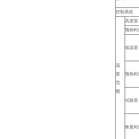
控制系统
高度室
预热时
低温室
温
度
预热时
范
围
试验室
恢复时