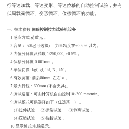
行等速加载、等速变形、等速位移的自动控制试验，并有
低周载荷循环、变形循环、位移循环的功能
。
一
. 技术参数:
伺服控制拉力试验机设备
1.感应方式:荷重元
。
2.容量：
5
0kg(可选择) ，力量精度在±0.5 % 以内
。
3.力值分解度及精度:1/250,000, ±0.5%
。
4.位移分解度:0.001mm
。
5.单位切换: kgf, gf, lbf, N , kN
。
6.有效宽度: 前后80mm 左右∝
。
7.最大行程：600mm
(不含夹具)
。
8.测试速度：可由计算机自由控制10~300 mm/min
。
9.测试模式可供选择如下（任选其一）
。
(1)拉伸试验 (2)撕裂试验 (3)剥离试验
。
(4)压缩试验 (5)抗折试验
。
10.显示模式:电脑显示
。