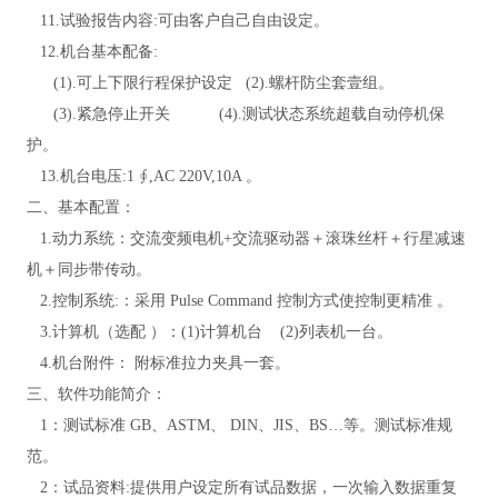
11.试验报告内容:可由客户自己自由设定
。
12.机台基本配备:
(1).可上下限行程保护设定 (2).螺杆防尘套壹组
。
(3).紧急停止开关 (4).测试状态系统超载自动停机保
护
。
13.机台电压:1 ∮,AC 220V,10A
。
二、基本配置：
1.动力系统：交流变频电机+交流驱动器＋滚珠丝杆＋行星减速
机＋同步带传动。
2.控制系统:：采用 Pulse Command 控制方式使控制更精准 。
3.计算机（选配 ）：(1)计算机台 (2)列表机一台
。
4.机台附件： 附标准拉力夹具一套
。
三、软件功能简介：
1：测试标准 GB、ASTM、 DIN、JIS、BS…等。测试标准规
范。
2：试品资料:提供用户设定所有试品数据，一次输入数据重复