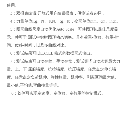
使用。
3：双报表编辑:开放式用户编辑报表，供测试者选择
。
4：力量单位Kg、N 、KN、 :g、lb，变形单位mm、cm、inch。
5：图形曲线尺度自动优化Auto Scale，可使图形以最佳尺度显
示。并可于
测试中实时图形动态切换。具有荷重
-位移、荷重-时
间、位移-时间，以及多曲线对比。
6：测试结果可以EXCEL 格式的数据形式输出。
7：测试结束可自动存档、手动存盘，测试完毕自动求算最大力
量、上、下 屈服强度、抗拉强度、抗压强度、任意点定伸长强
度、任意点定负荷延伸、弹性模量、延伸率、剥离区间最大值、
最
小值
.平均值.弯曲模量等等。
8：软件可实现定速度、定位移、定荷重等控制模式
。