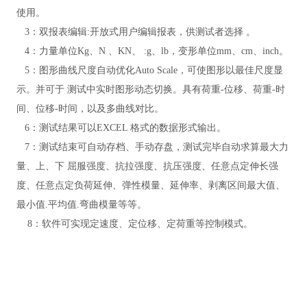
使用。
3：双报表编辑:开放式用户编辑报表，供测试者选择
。
4：力量单位Kg、N 、KN、 :g、lb，变形单位mm、cm、inch。
5：图形曲线尺度自动优化Auto Scale，可使图形以最佳尺度显
示。并可于
测试中实时图形动态切换。具有荷重
-位移、荷重-时
间、位移-时间，以及多曲线对比。
6：测试结果可以EXCEL 格式的数据形式输出。
7：测试结束可自动存档、手动存盘，测试完毕自动求算最大力
量、上、下 屈服强度、抗拉强度、抗压强度、任意点定伸长强
度、任意点定负荷延伸、弹性模量、延伸率、剥离区间最大值、
最
小值
.平均值.弯曲模量等等。
8：软件可实现定速度、定位移、定荷重等控制模式
。