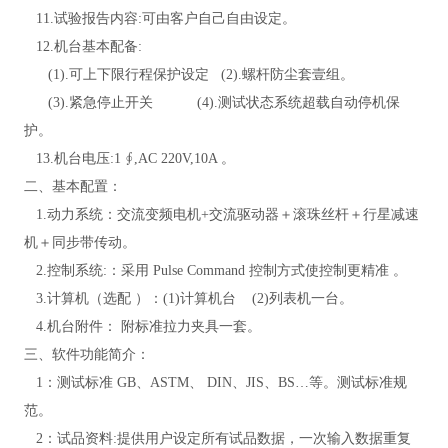
11.试验报告内容:可由客户自己自由设定
。
12.机台基本配备:
(1).可上下限行程保护设定 (2).螺杆防尘套壹组
。
(3).紧急停止开关 (4).测试状态系统超载自动停机保
护
。
13.机台电压:1 ∮,AC 220V,10A
。
二、基本配置：
1.动力系统：交流变频电机+交流驱动器＋滚珠丝杆＋行星减速
机＋同步带传动。
2.控制系统:：采用 Pulse Command 控制方式使控制更精准 。
3.计算机（选配 ）：(1)计算机台 (2)列表机一台
。
4.机台附件： 附标准拉力夹具一套
。
三、软件功能简介：
1：测试标准 GB、ASTM、 DIN、JIS、BS…等。测试标准规
范。
2：试品资料:提供用户设定所有试品数据，一次输入数据重复