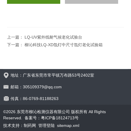
上一篇：
LQ-UV紫外线耐气候老化试验台
下一篇：
柳沁科技LQ-XD氙灯中尺寸氙灯老化试验箱
地址：广东省东莞市常平镇万布路53号2402室
邮箱：305109379@qq.com
传真：86-0769-81188263
©2026 东莞市柳沁检测仪器有限公司 版权所有 All Rights
Reserved.
备案号：粤ICP备18124713号
技术支持：
制药网
管理登陆
sitemap.xml