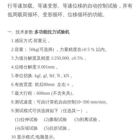
行等速加载、等速变形、等速位移的自动控制试验，并有
低周载荷循环、变形循环、位移循环的功能
。
一
. 技术参数:
多功能拉力试验机
1.感应方式:荷重元
。
2.容量：
5
0kg(可选择) ，力量精度在±0.5 % 以内
。
3.力值分解度及精度:1/250,000, ±0.5%
。
4.位移分解度:0.001mm
。
5.单位切换: kgf, gf, lbf, N , kN
。
6.有效宽度: 前后80mm 左右∝
。
7.最大行程：600mm
(不含夹具)
。
8.测试速度：可由计算机自由控制10~300 mm/min
。
9.测试模式可供选择如下（任选其一）
。
(1)拉伸试验 (2)撕裂试验 (3)剥离试验
。
(4)压缩试验 (5)抗折试验
。
10.显示模式:电脑显示
。