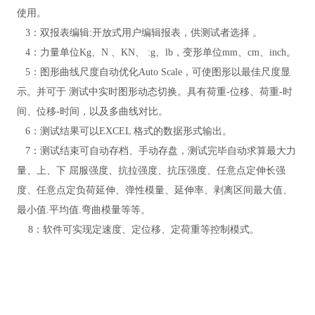
使用。
3：双报表编辑:开放式用户编辑报表，供测试者选择
。
4：力量单位Kg、N 、KN、 :g、lb，变形单位mm、cm、inch。
5：图形曲线尺度自动优化Auto Scale，可使图形以最佳尺度显
示。并可于
测试中实时图形动态切换。具有荷重
-位移、荷重-时
间、位移-时间，以及多曲线对比。
6：测试结果可以EXCEL 格式的数据形式输出。
7：测试结束可自动存档、手动存盘，测试完毕自动求算最大力
量、上、下 屈服强度、抗拉强度、抗压强度、任意点定伸长强
度、任意点定负荷延伸、弹性模量、延伸率、剥离区间最大值、
最
小值
.平均值.弯曲模量等等。
8：软件可实现定速度、定位移、定荷重等控制模式
。