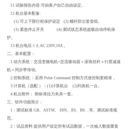
11.试验报告内容:可由客户自己自由设定
。
12.机台基本配备:
(1).可上下限行程保护设定 (2).螺杆防尘套壹组
。
(3).紧急停止开关 (4).测试状态系统超载自动停机保
护
。
13.机台电压:1 ∮,AC 220V,10A
。
二、基本配置：
1.动力系统：交流变频电机+交流驱动器＋滚珠丝杆＋行星减速
机＋同步带传动。
2.控制系统:：采用 Pulse Command 控制方式使控制更精准 。
3.计算机（选配 ）：(1)计算机台 (2)列表机一台
。
4.机台附件： 附标准拉力夹具一套
。
三、软件功能简介：
1：测试标准 GB、ASTM、 DIN、JIS、BS…等。测试标准规
范。
2：试品资料:提供用户设定所有试品数据，一次输入数据重复