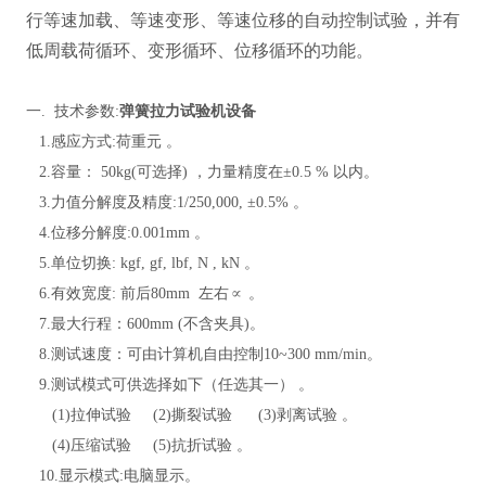
行等速加载、等速变形、等速位移的自动控制试验，并有
低周载荷循环、变形循环、位移循环的功能
。
一
. 技术参数:
弹簧拉力试验机设备
1.感应方式:荷重元
。
2.容量：
5
0kg(可选择) ，力量精度在±0.5 % 以内
。
3.力值分解度及精度:1/250,000, ±0.5%
。
4.位移分解度:0.001mm
。
5.单位切换: kgf, gf, lbf, N , kN
。
6.有效宽度: 前后80mm 左右∝
。
7.最大行程：600mm
(不含夹具)
。
8.测试速度：可由计算机自由控制10~300 mm/min
。
9.测试模式可供选择如下（任选其一）
。
(1)拉伸试验 (2)撕裂试验 (3)剥离试验
。
(4)压缩试验 (5)抗折试验
。
10.显示模式:电脑显示
。