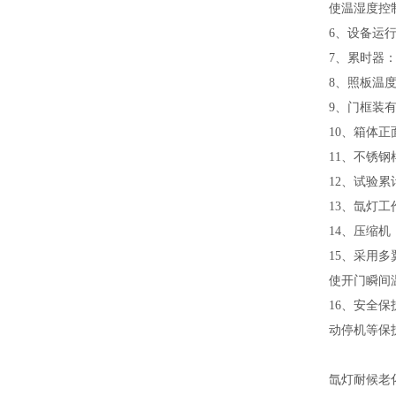
使温湿度控
6、设备运
7、累时器
8、照板温
9、门框装
10、箱体
11、不锈
12、试验累
13、氙灯工
14、压缩
15、采用
使开门瞬间
16、安全
动停机等
保
氙灯耐候老