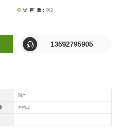
访 问 量：
662
13592795905
国产
度
全自动