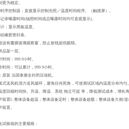
制更为稳定
。
行时序控制器：直接显示控制光照／温度时间程序。（触摸屏）
。
：记录曝露时间(辐照时间或总曝露时间均可直观显示)。
度计：显示黑板温度。
有硅橡胶密封条。
正面设有覆膜玻璃观察窗，防止射线损伤眼睛。
钢样品架一层。
计时间：999.9小时。
作时间：可以累计，999.9小时。
机：原装 法国泰康全封闭压缩机
。
多翼式送风机强力送风循环，避免任何死角，可使测试区域内温度分布均匀
温度回稳时间快。升温、降温、系统 独立可提 率，降低测试成本，增长
保护装置L:整体设备超温；整体设备定时；整体设备超载；整体设备欠相/
护装置。
化试验箱
的
主要规格：