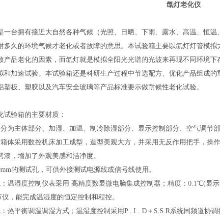
氙灯老化仪
是
一台拥有接近大自然各种气候（光照、日晒、下雨、露水、高温、恒温
耐多久的环境气候才老化或者故障的意思。本试验箱主要以氙灯灯管模拟
致产品老化的因素，而氙灯就是模拟全阳光光谱的光波来再现不同环境下
拟和加速试验。本试验箱还是科研生产过程中节选配方、优化产品组成的
铝塑板、塑胶以及汽车安全玻璃等产品标准要示做耐候性老化试验。
化试验箱
的
主要材质：
要分为主体部分、加湿、加温、制冷除湿部分、显示控制部分、空气调节
箱箱体采用数控机床加工成型，造型美观大方，并采用无反作用把手，操作简
烤漆，增加了外观美感和洁净度。
50mm的测试孔，可供外接测试电源线或信号线使用。
：温湿度控制仪表采用 高精度数显微电脑集成控制器；精度：0.1℃(显示范围)
节仪，能完成温湿度的恒定控制和程控
。
：热平衡调温调湿方式；温湿度控制采用P . I . D＋S.S.R系统同