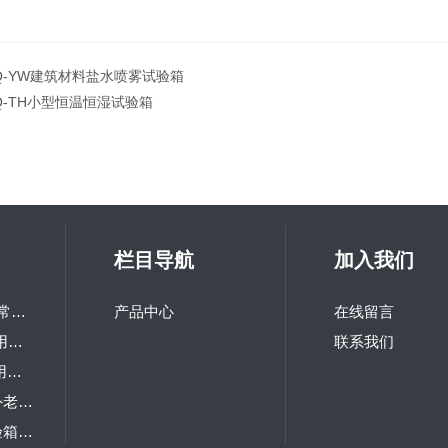
Q-YW建筑材料盐水喷雾试验箱
Q-TH小型恒温恒湿试验箱
栏目导航
加入我们
LQ-GD-100研究所常用高低温交变试验箱
产品中心
在线留言
LQ-TH-800高校热用可程式恒温恒湿箱
联系我们
LQ-TS-216研究院用冲击试验机
LQ-UV1-S台式紫外老化试验箱
LQ-IP箱式防尘试验箱 砂尘试验箱