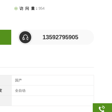
访 问 量：
954
13592795905
国产
度
全自动