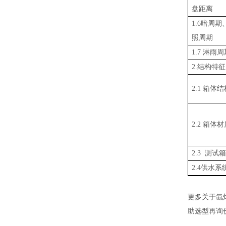
盘距离
1.6暗周期
照周期
1.7 淋雨
2.结构特征
2.1 箱体
2.2 箱体
2.3 测试
2.4供水系
更多关于氙
助选型再询