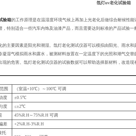
氙灯uv老化试验箱
试验箱
的工作原理是在温湿度环境气候上再加上光老化后做综合耐候性能
谱，特别适合一些汽车内饰及油漆产品，而且需要达到标准的产品试验一
化的主要因素是阳光和潮湿。氙灯老化测试仪器可以模拟由阳光、雨水和
冷凝湿气模拟雨水和露水，被测材料放置在一定温度下的光照和潮气交替
出现的危害。氙灯老化测试仪器的试验数据可以帮助选择新材料，改造现
度范围
（室温
+10℃）～100℃ 可调
波动度
±0.5℃
均匀度
≤±2℃
围
45%R.H～75%R.H 可调
度偏差
+2%R.H-3%R.H
致托