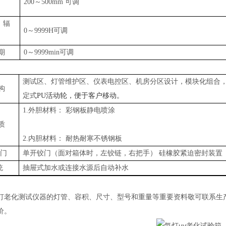
200～500mm 可调
、辐
0～9999H可调
周期
0～9999min可调
测试区、灯管维护区、仪表电控区、机房分区设计，模块化组合
结构
定式
PU活动轮，便于客户移动。
1.外胆材料： 彩钢板静电喷涂
材质
2.内胆材料： 耐热耐寒不锈钢板
箱门
单开铰门（面对箱体时，左铰链，右把手）
硅橡胶紧迫密封装置
统
抽屉式加水或连接水源后自动补水
灯老化测试仪器的灯管、容积、尺寸、型号和重量等重要资料敬可联系生
价。