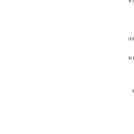
常
详
补